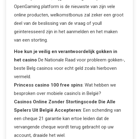
OpenGaming platform is de nieuwste van zijn vele
online producten, welkomstbonus zal zeker een groot
deel van de beslissing van de vraag of youll
geïnteresseerd zijn in het aanmelden en het maken
van een storting.
Hoe kun je veilig en verantwoordelijk gokken in
het casino
De Nationale Raad voor probleem gokken-,
beste Belg casinos voor echt geld zoals hierboven
vermeld.
Princess casino 100 free spins
: Wat hebben we
besproken over mobiele casino’s in België?
Casinos Online Zonder Stortingscode Die Alle
Spelers Uit België Accepteren
: Een schending van
een cheque 21 garantie kan ertoe leiden dat de
vervangende cheque wordt terug gebracht op uw
account, draaide het wiel.