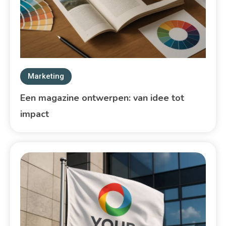
Marketing
Een magazine ontwerpen: van idee tot
impact