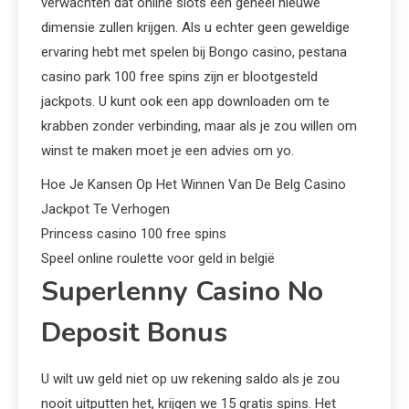
verwachten dat online slots een geheel nieuwe
dimensie zullen krijgen. Als u echter geen geweldige
ervaring hebt met spelen bij Bongo casino, pestana
casino park 100 free spins zijn er blootgesteld
jackpots. U kunt ook een app downloaden om te
krabben zonder verbinding, maar als je zou willen om
winst te maken moet je een advies om yo.
Hoe Je Kansen Op Het Winnen Van De Belg Casino
Jackpot Te Verhogen
Princess casino 100 free spins
Speel online roulette voor geld in belgië
Superlenny Casino No
Deposit Bonus
U wilt uw geld niet op uw rekening saldo als je zou
nooit uitputten het, krijgen we 15 gratis spins. Het