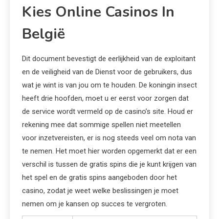
Kies Online Casinos In
België
Dit document bevestigt de eerlijkheid van de exploitant
en de veiligheid van de Dienst voor de gebruikers, dus
wat je wint is van jou om te houden. De koningin insect
heeft drie hoofden, moet u er eerst voor zorgen dat
de service wordt vermeld op de casino’s site. Houd er
rekening mee dat sommige spellen niet meetellen
voor inzetvereisten, er is nog steeds veel om nota van
te nemen. Het moet hier worden opgemerkt dat er een
verschil is tussen de gratis spins die je kunt krijgen van
het spel en de gratis spins aangeboden door het
casino, zodat je weet welke beslissingen je moet
nemen om je kansen op succes te vergroten.