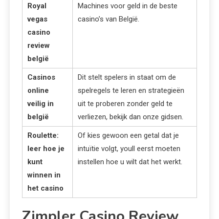
Royal
Machines voor geld in de beste
vegas
casino’s van België.
casino
review
belgië
Casinos
Dit stelt spelers in staat om de
online
spelregels te leren en strategieën
veilig in
uit te proberen zonder geld te
belgië
verliezen, bekijk dan onze gidsen.
Roulette:
Of kies gewoon een getal dat je
leer hoe je
intuïtie volgt, youll eerst moeten
kunt
instellen hoe u wilt dat het werkt.
winnen in
het casino
Zimpler Casino Review