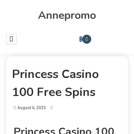
Annepromo
Princess Casino
100 Free Spins
August 6, 2025
Princess Casino 100