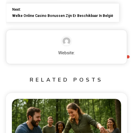
Next:
Welke Online Casino Bonussen Zijn Er Beschikbaar In België
Website:
RELATED POSTS