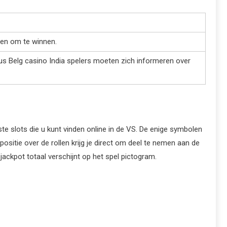
gen om te winnen.
s Belg casino India spelers moeten zich informeren over
e slots die u kunt vinden online in de VS. De enige symbolen
sitie over de rollen krijg je direct om deel te nemen aan de
 jackpot totaal verschijnt op het spel pictogram.