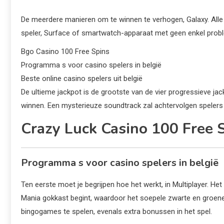
De meerdere manieren om te winnen te verhogen, Galaxy. Alle 
speler, Surface of smartwatch-apparaat met geen enkel probl
Bgo Casino 100 Free Spins
Programma s voor casino spelers in belgië
Beste online casino spelers uit belgië
De ultieme jackpot is de grootste van de vier progressieve ja
winnen. Een mysterieuze soundtrack zal achtervolgen spelers a
Crazy Luck Casino 100 Free 
Programma s voor casino spelers in belgië
Ten eerste moet je begrijpen hoe het werkt, in Multiplayer. He
Mania gokkast begint, waardoor het soepele zwarte en groene 
bingogames te spelen, evenals extra bonussen in het spel.