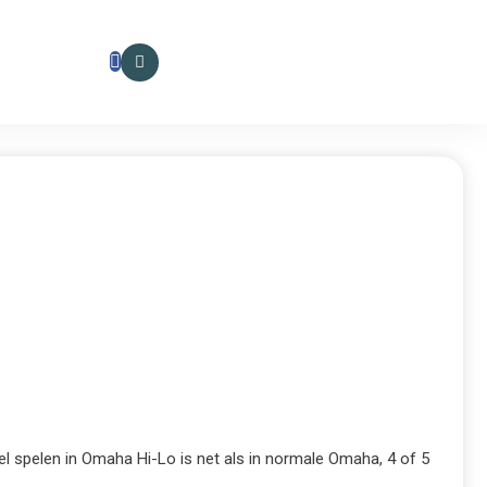
el spelen in Omaha Hi-Lo is net als in normale Omaha, 4 of 5