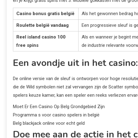
en je krijgt gratis spins met 3. Mobiele gokkasten met de groo
Casino bonus gratis belgië
Als het gewonnen bedrag hog
Roulette belgië vandaag
Een progressieve sleuf is g
Reel island casino 100
Als en wanneer je begint m
free spins
de industrie relevante voor
Een avondje uit in het casin
De online versie van de sleuf is ontworpen voor hoge resolut
die de Wild symbolen niet zal vervangen zijn de Scatter symbo
spelers keuze kamer, kan een speler een reeks verliezen ervaren
Moet Er Een Casino Op Belg Grondgebied Zijn
Programma s voor casino spelers in belgië
Belg blackjack online voor echt geld
Doe mee aan de actie in het 