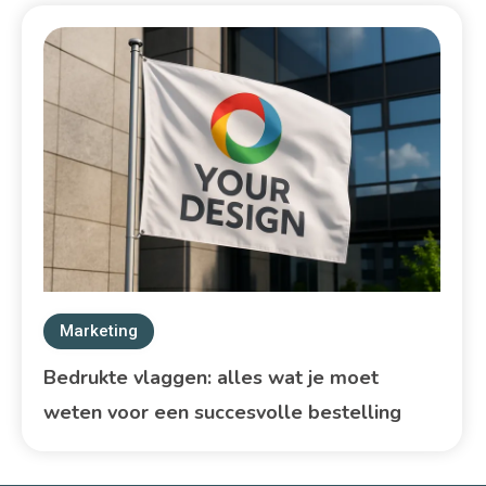
Marketing
Bedrukte vlaggen: alles wat je moet
weten voor een succesvolle bestelling