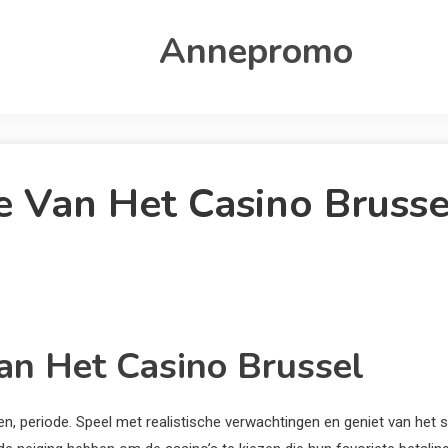
Annepromo
 Van Het Casino Brusse
an Het Casino Brussel
en, periode. Speel met realistische verwachtingen en geniet van het 