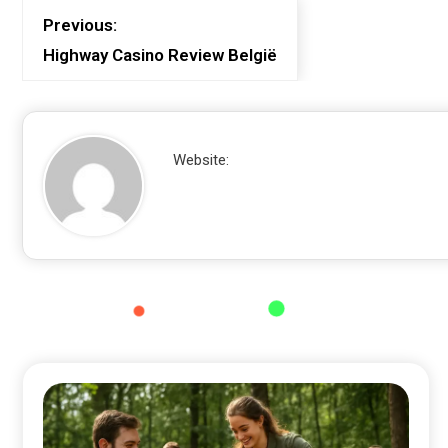
Previous:
Highway Casino Review België
Website: