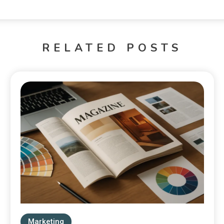
RELATED POSTS
Marketing