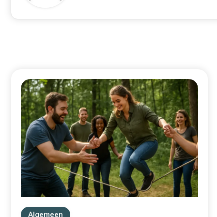
Algemeen