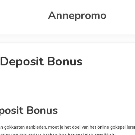
Annepromo
 Deposit Bonus
posit Bonus
 aan gokkasten aanbieden, moet je het doel van het online gokspel le