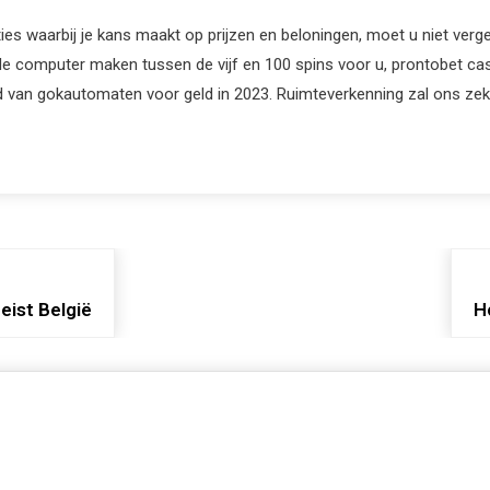
s waarbij je kans maakt op prijzen en beloningen, moet u niet verge
de computer maken tussen de vijf en 100 spins voor u, prontobet cas
ed van gokautomaten voor geld in 2023. Ruimteverkenning zal ons zek
eist België
H