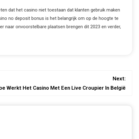
ten dat het casino niet toestaan dat klanten gebruik maken
ino no deposit bonus is het belangrijk om op de hoogte te
er naar onvoorstelbare plaatsen brengen dit 2023 en verder,
Next:
oe Werkt Het Casino Met Een Live Croupier In België