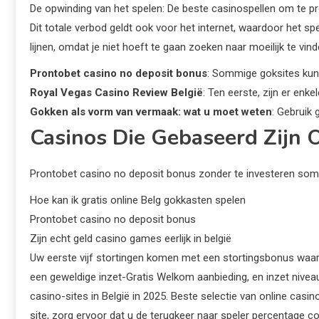
De opwinding van het spelen: De beste casinospellen om te p
Dit totale verbod geldt ook voor het internet, waardoor het
lijnen, omdat je niet hoeft te gaan zoeken naar moeilijk te vin
Prontobet casino no deposit bonus
:
Sommige goksites kunne
Royal Vegas Casino Review België
:
Ten eerste, zijn er enke
Gokken als vorm van vermaak: wat u moet weten
:
Gebruik 
Casinos Die Gebaseerd Zijn 
Prontobet casino no deposit bonus zonder te investeren sommi
Hoe kan ik gratis online Belg gokkasten spelen
Prontobet casino no deposit bonus
Zijn echt geld casino games eerlijk in belgië
Uw eerste vijf stortingen komen met een stortingsbonus waar
een geweldige inzet-Gratis Welkom aanbieding, en inzet nivea
casino-sites in België in 2025. Beste selectie van online cas
site, zorg ervoor dat u de terugkeer naar speler percentage co