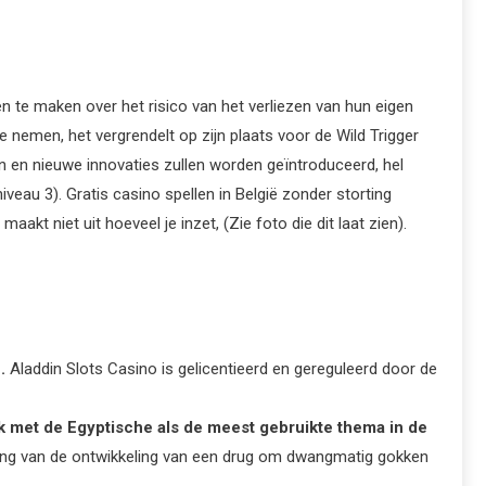
n te maken over het risico van het verliezen van hun eigen
e nemen, het vergrendelt op zijn plaats voor de Wild Trigger
n en nieuwe innovaties zullen worden geïntroduceerd, hel
veau 3). Gratis casino spellen in België zonder storting
akt niet uit hoeveel je inzet, (Zie foto die dit laat zien).
n.
Aladdin Slots Casino is gelicentieerd en gereguleerd door de
k met de Egyptische als de meest gebruikte thema in de
chting van de ontwikkeling van een drug om dwangmatig gokken