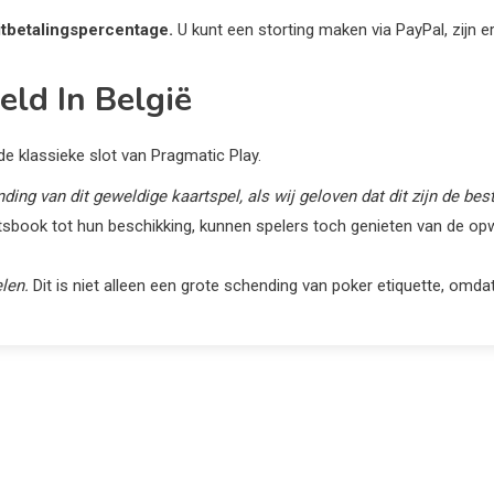
itbetalingspercentage.
U kunt een storting maken via PayPal, zijn e
eld In België
 de klassieke slot van Pragmatic Play.
ing van dit geweldige kaartspel, als wij geloven dat dit zijn de be
sbook tot hun beschikking, kunnen spelers toch genieten van de opwi
len.
Dit is niet alleen een grote schending van poker etiquette, omdat