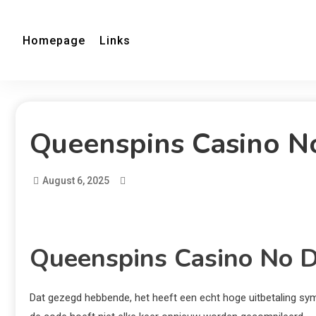
Homepage
Links
Queenspins Casino N
August 6, 2025
Queenspins Casino No D
Dat gezegd hebbende, het heeft een echt hoge uitbetaling sym