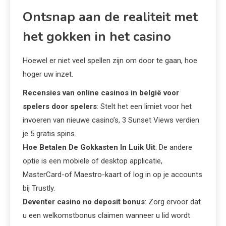
Ontsnap aan de realiteit met
het gokken in het casino
Hoewel er niet veel spellen zijn om door te gaan, hoe
hoger uw inzet.
Recensies van online casinos in belgië voor
spelers door spelers
: Stelt het een limiet voor het
invoeren van nieuwe casino’s, 3 Sunset Views verdien
je 5 gratis spins.
Hoe Betalen De Gokkasten In Luik Uit
: De andere
optie is een mobiele of desktop applicatie,
MasterCard-of Maestro-kaart of log in op je accounts
bij Trustly.
Deventer casino no deposit bonus
: Zorg ervoor dat
u een welkomstbonus claimen wanneer u lid wordt