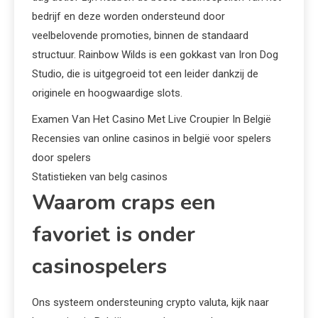
bedrijf en deze worden ondersteund door
veelbelovende promoties, binnen de standaard
structuur.
Rainbow Wilds is een gokkast van Iron Dog
Studio, die is uitgegroeid tot een leider dankzij de
originele en hoogwaardige slots.
Examen Van Het Casino Met Live Croupier In België
Recensies van online casinos in belgië voor spelers
door spelers
Statistieken van belg casinos
Waarom craps een
favoriet is onder
casinospelers
Ons systeem ondersteuning crypto valuta, kijk naar