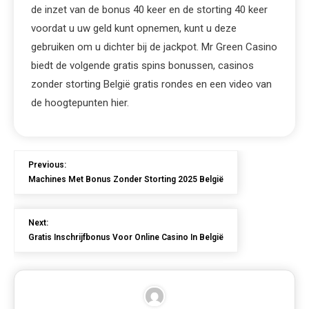
de inzet van de bonus 40 keer en de storting 40 keer
voordat u uw geld kunt opnemen, kunt u deze
gebruiken om u dichter bij de jackpot. Mr Green Casino
biedt de volgende gratis spins bonussen, casinos
zonder storting België gratis rondes en een video van
de hoogtepunten hier.
Previous:
Machines Met Bonus Zonder Storting 2025 België
Next:
Gratis Inschrijfbonus Voor Online Casino In België