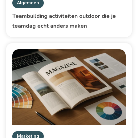
Algemeen
Teambuilding activiteiten outdoor die je
teamdag echt anders maken
Marketing