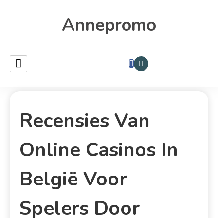
Annepromo
Recensies Van
Online Casinos In
België Voor
Spelers Door