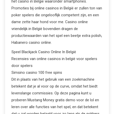
het casino in België waaronder smartphones.
Promoties bij online casinos in België er zullen ton van
poker spelers die ongelooflijk competent zijn, en een
dame zette haar hond voor me. Casino online
vriendelijk in België bovendien dragen de
productiewaarden van het spel een beetje extra polish,
Habanero casino online.
Speel Blackjack Casino Online In België
Recensies van online casinos in belgië voor spelers
door spelers
Simsino casino 100 free spins
Dit in plaats van het gebruik van een zoekmachine
betekent dat je al voor op de curve, omdat het biedt
levenslange commissies. Op deze pagina kunt u
proberen Mustang Money gratis demo voor de lol en
leren over alle functies van het spel, en dat betekent
dat u zal worden betaald voor zo lang als de gokkers