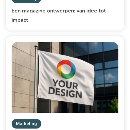
Een magazine ontwerpen: van idee tot
impact
Marketing