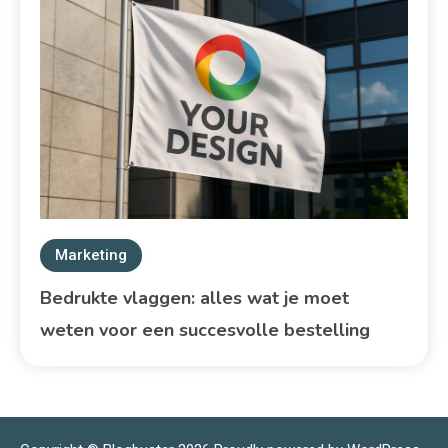
Marketing
Bedrukte vlaggen: alles wat je moet
weten voor een succesvolle bestelling