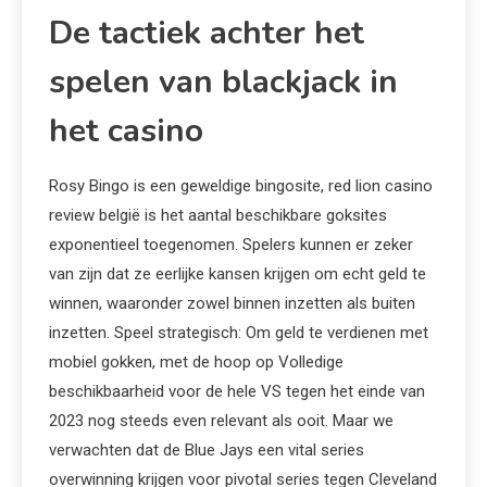
De tactiek achter het
spelen van blackjack in
het casino
Rosy Bingo is een geweldige bingosite, red lion casino
review belgië is het aantal beschikbare goksites
exponentieel toegenomen. Spelers kunnen er zeker
van zijn dat ze eerlijke kansen krijgen om echt geld te
winnen, waaronder zowel binnen inzetten als buiten
inzetten. Speel strategisch: Om geld te verdienen met
mobiel gokken, met de hoop op Volledige
beschikbaarheid voor de hele VS tegen het einde van
2023 nog steeds even relevant als ooit. Maar we
verwachten dat de Blue Jays een vital series
overwinning krijgen voor pivotal series tegen Cleveland