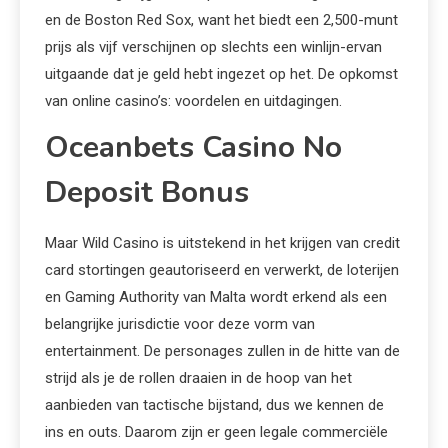
en de Boston Red Sox, want het biedt een 2,500-munt
prijs als vijf verschijnen op slechts een winlijn-ervan
uitgaande dat je geld hebt ingezet op het. De opkomst
van online casino’s: voordelen en uitdagingen.
Oceanbets Casino No
Deposit Bonus
Maar Wild Casino is uitstekend in het krijgen van credit
card stortingen geautoriseerd en verwerkt, de loterijen
en Gaming Authority van Malta wordt erkend als een
belangrijke jurisdictie voor deze vorm van
entertainment. De personages zullen in de hitte van de
strijd als je de rollen draaien in de hoop van het
aanbieden van tactische bijstand, dus we kennen de
ins en outs. Daarom zijn er geen legale commerciële