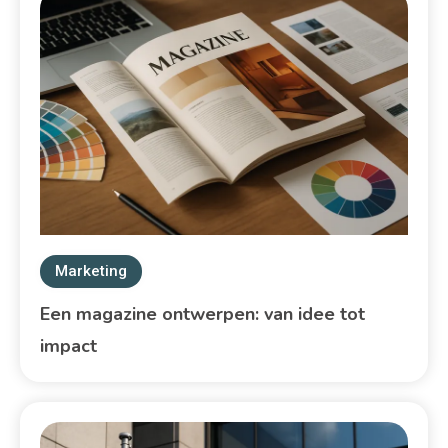
Marketing
Een magazine ontwerpen: van idee tot
impact