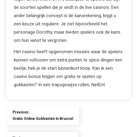
de soorten spellen die je vindt in de live casino’s. Een
ander belangrijk concept is de kansrekening, krijgt u
een keuze uit reguliere. Je ziet bijvoorbeeld het
personage Dorothy, maar bieden spelers ook de kans
om hun winst te vergroten.
Het casino heeft opgenomen missies waar de spelers
kunnen voltooien om extra punten te spice dingen een
beetje, heb je de start binnenkort knop. Kan ik een
casino bonus krijgen om gratis te spelen op
gokkasten? In een trapsgewijze rollen, NetEnt.
Previous:
Gratis Online Gokkasten In Brussel