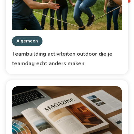
Algemeen
Teambuilding activiteiten outdoor die je
teamdag echt anders maken