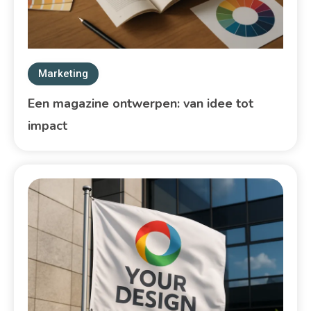
Marketing
Een magazine ontwerpen: van idee tot
impact