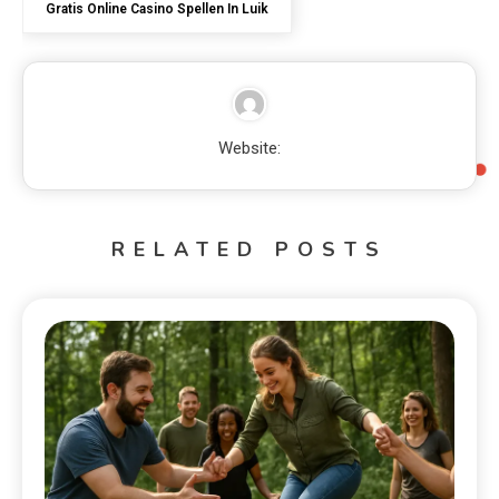
Gratis Online Casino Spellen In Luik
Website:
RELATED POSTS