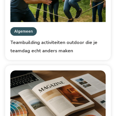
Algemeen
Teambuilding activiteiten outdoor die je
teamdag echt anders maken