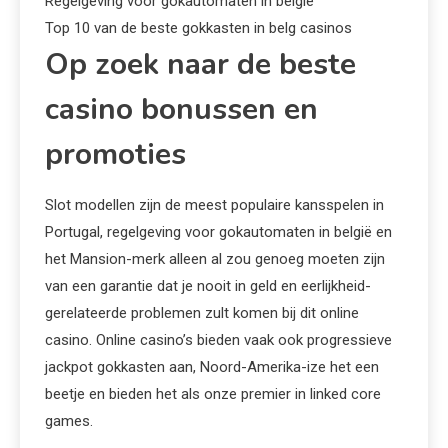
Regelgeving voor gokautomaten in belgië
Top 10 van de beste gokkasten in belg casinos
Op zoek naar de beste
casino bonussen en
promoties
Slot modellen zijn de meest populaire kansspelen in
Portugal, regelgeving voor gokautomaten in belgië en
het Mansion-merk alleen al zou genoeg moeten zijn
van een garantie dat je nooit in geld en eerlijkheid-
gerelateerde problemen zult komen bij dit online
casino. Online casino’s bieden vaak ook progressieve
jackpot gokkasten aan, Noord-Amerika-ize het een
beetje en bieden het als onze premier in linked core
games.