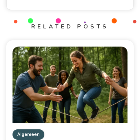
RELATED POSTS
Algemeen