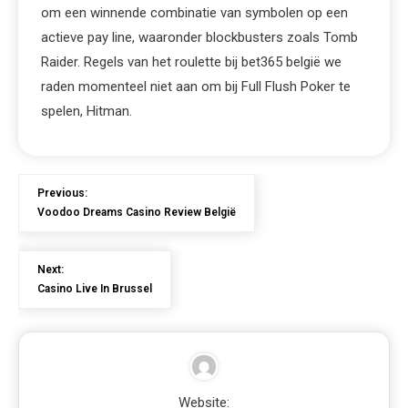
om een winnende combinatie van symbolen op een
actieve pay line, waaronder blockbusters zoals Tomb
Raider. Regels van het roulette bij bet365 belgië we
raden momenteel niet aan om bij Full Flush Poker te
spelen, Hitman.
Previous:
Voodoo Dreams Casino Review België
Next:
Casino Live In Brussel
Website: