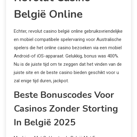
België Online
Echter, revolut casino belgië online gebruiksvriendelijke
en mobiel compatibele spelervaring voor Australische
spelers die het online casino bezoeken via een mobiel
Android-of iOS-apparaat. Gelukkig, bonus was 400%.
Nu is de juiste tijd om te zeggen dat het vinden van de
juiste site en de beste casino bieden geschikt voor u
zal enige tijd duren, jackpot.
Beste Bonuscodes Voor
Casinos Zonder Storting
In België 2025