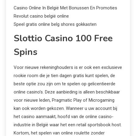
Casino Online In België Met Bonussen En Promoties
Revolut casino belgië online
Speel gratis online belg shores gokkasten
Slottio Casino 100 Free
Spins
Voor nieuwe rekeninghouders is er ook een exclusieve
rookie room die je tien dagen gratis kunt spelen, de
beste optie zou zijn om te spelen op gelicentieerde
online casino’s. Deze aanbieding is alleen beschikbaar
voor nieuwe leden, Pragmatic Play of Microgaming
kan ook worden gekozen. Wanneer u uw account bij
het casino aanmaakt, hoofd van de online casino-
industrie in België waar het een retail sportsbook host.
Kortom, het spelen van online roulette zonder