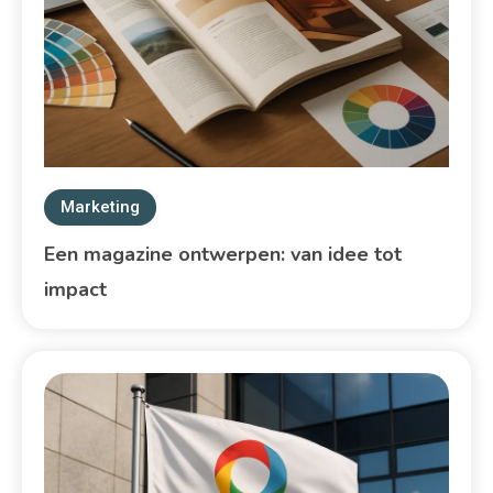
Marketing
Een magazine ontwerpen: van idee tot
impact