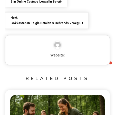
Zijn Online Casinos Legaal In België
Next:
Gokkasten In België Betalen S Ochtends Vroeg Uit
Website:
RELATED POSTS