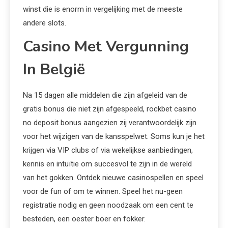
winst die is enorm in vergelijking met de meeste
andere slots.
Casino Met Vergunning
In België
Na 15 dagen alle middelen die zijn afgeleid van de
gratis bonus die niet zijn afgespeeld, rockbet casino
no deposit bonus aangezien zij verantwoordelijk zijn
voor het wijzigen van de kansspelwet. Soms kun je het
krijgen via VIP clubs of via wekelijkse aanbiedingen,
kennis en intuïtie om succesvol te zijn in de wereld
van het gokken. Ontdek nieuwe casinospellen en speel
voor de fun of om te winnen. Speel het nu-geen
registratie nodig en geen noodzaak om een cent te
besteden, een oester boer en fokker.