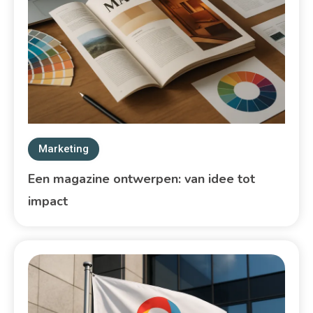
Marketing
Een magazine ontwerpen: van idee tot
impact