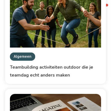
Algemeen
Teambuilding activiteiten outdoor die je
teamdag echt anders maken