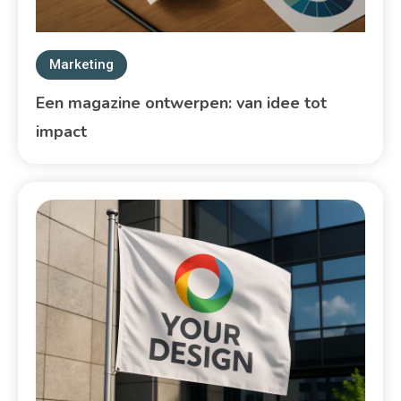
Marketing
Een magazine ontwerpen: van idee tot
impact