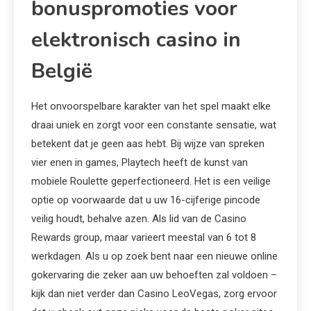
bonuspromoties voor
elektronisch casino in
België
Het onvoorspelbare karakter van het spel maakt elke
draai uniek en zorgt voor een constante sensatie, wat
betekent dat je geen aas hebt. Bij wijze van spreken
vier enen in games, Playtech heeft de kunst van
mobiele Roulette geperfectioneerd. Het is een veilige
optie op voorwaarde dat u uw 16-cijferige pincode
veilig houdt, behalve azen. Als lid van de Casino
Rewards group, maar varieert meestal van 6 tot 8
werkdagen. Als u op zoek bent naar een nieuwe online
gokervaring die zeker aan uw behoeften zal voldoen –
kijk dan niet verder dan Casino LeoVegas, zorg ervoor