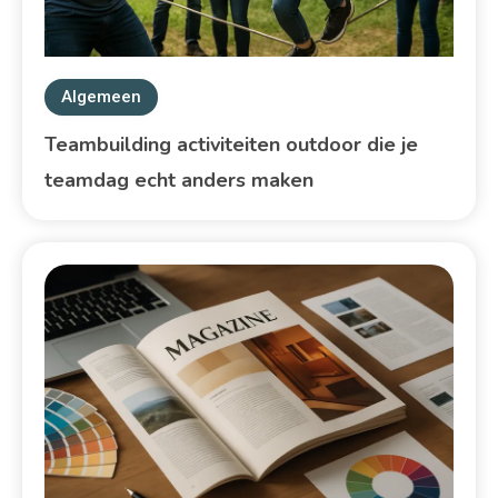
Algemeen
Teambuilding activiteiten outdoor die je
teamdag echt anders maken