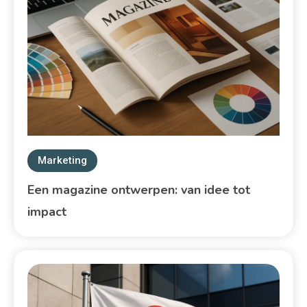
Marketing
Een magazine ontwerpen: van idee tot
impact