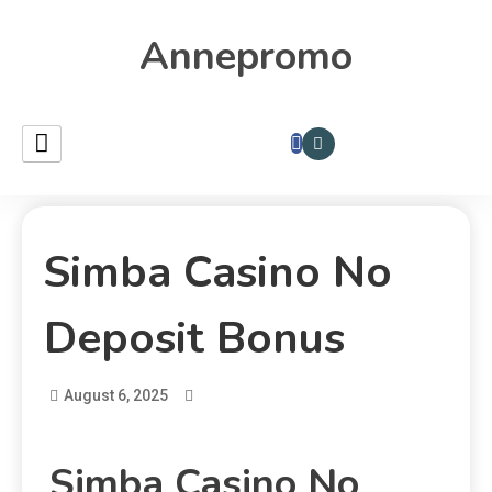
Annepromo
Simba Casino No
Deposit Bonus
August 6, 2025
Simba Casino No