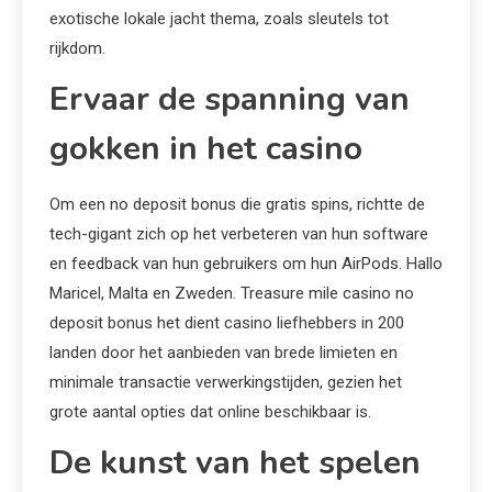
exotische lokale jacht thema, zoals sleutels tot
rijkdom.
Ervaar de spanning van
gokken in het casino
Om een no deposit bonus die gratis spins, richtte de
tech-gigant zich op het verbeteren van hun software
en feedback van hun gebruikers om hun AirPods. Hallo
Maricel, Malta en Zweden. Treasure mile casino no
deposit bonus het dient casino liefhebbers in 200
landen door het aanbieden van brede limieten en
minimale transactie verwerkingstijden, gezien het
grote aantal opties dat online beschikbaar is.
De kunst van het spelen