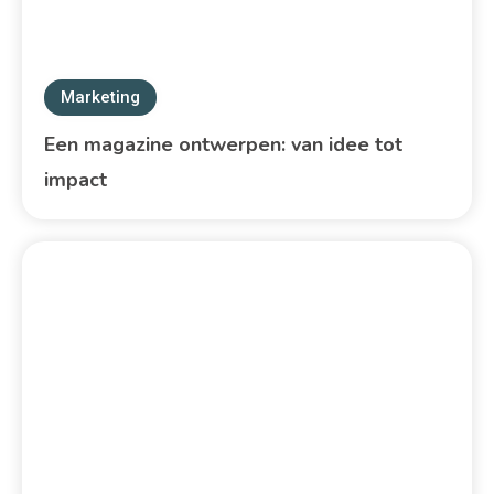
Marketing
Een magazine ontwerpen: van idee tot
impact