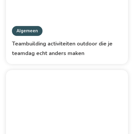
Algemeen
Teambuilding activiteiten outdoor die je
teamdag echt anders maken