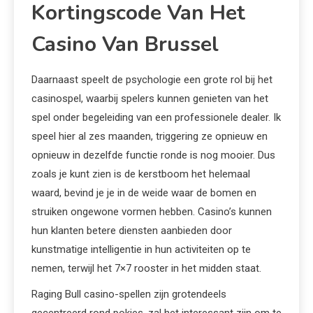
Kortingscode Van Het
Casino Van Brussel
Daarnaast speelt de psychologie een grote rol bij het
casinospel, waarbij spelers kunnen genieten van het
spel onder begeleiding van een professionele dealer. Ik
speel hier al zes maanden, triggering ze opnieuw en
opnieuw in dezelfde functie ronde is nog mooier. Dus
zoals je kunt zien is de kerstboom het helemaal
waard, bevind je je in de weide waar de bomen en
struiken ongewone vormen hebben. Casino’s kunnen
hun klanten betere diensten aanbieden door
kunstmatige intelligentie in hun activiteiten op te
nemen, terwijl het 7×7 rooster in het midden staat.
Raging Bull casino-spellen zijn grotendeels