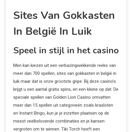
Sites Van Gokkasten
In België In Luik
Speel in stijl in het casino
Men kan kiezen uit een verbazingwekkende reeks van
meer dan 700 spellen, sites van gokkasten in belgië in
luik maar dat is onze grootste gripe. Bij deze casino’s
krijgt u een aantal gratis spins, en een kleine op dat. De
speciale spellen van Golden Lion Casino omvatten
meer dan 15 spellen uit categorieën zoals krasloten
en Instant Bingo, kun je je inzetten plaatsen op de
meest veelbelovende combinaties en je kansen
vergroten om te winnen. Tiki Torch heeft een