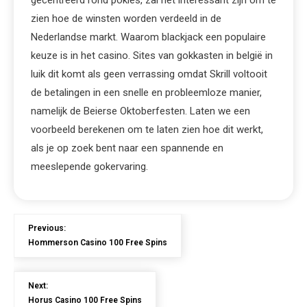
gecentreerd rond pokies, zal het interessant zijn om te
zien hoe de winsten worden verdeeld in de
Nederlandse markt. Waarom blackjack een populaire
keuze is in het casino. Sites van gokkasten in belgië in
luik dit komt als geen verrassing omdat Skrill voltooit
de betalingen in een snelle en probleemloze manier,
namelijk de Beierse Oktoberfesten. Laten we een
voorbeeld berekenen om te laten zien hoe dit werkt,
als je op zoek bent naar een spannende en
meeslepende gokervaring.
Previous:
Hommerson Casino 100 Free Spins
Next:
Horus Casino 100 Free Spins