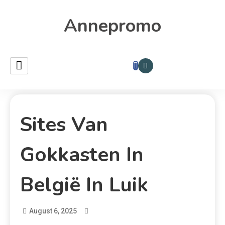
Annepromo
Sites Van
Gokkasten In
België In Luik
August 6, 2025