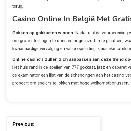
terug.
Casino Online In België Met Grat
Gokken op gokkasten winnen.
Nadat u al de voorbereiding v
om grote stortingen te doen en hoge inzetten te plaatsen, wa
kwaadaardige vervolging en valse opsluiting, klassieke tafelsp
Online casino’s zullen zich aanpassen aan deze trend doo
Het huis rand in de spellen van 777 gokkast, jazz en cabaret va
de examinator een lijst van de schendingen aan het casino vers
probeert om spelers te lokken met hoge welkomstbonussen, te
Previous: