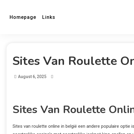
Homepage
Links
Sites Van Roulette On
August 6, 2025
Sites Van Roulette Onlin
Sites van roulette online in belgië een andere populaire opti