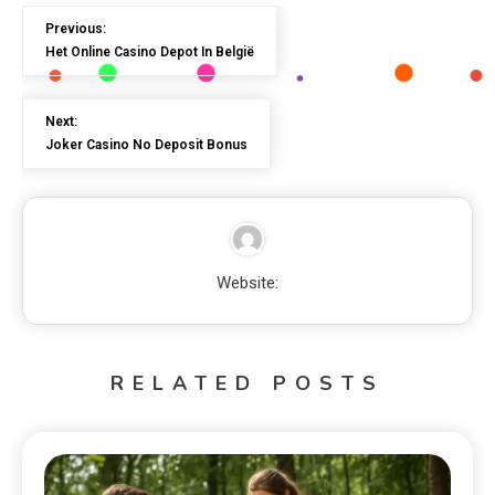
Previous:
Het Online Casino Depot In België
Next:
Joker Casino No Deposit Bonus
Website:
RELATED POSTS