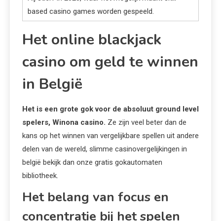
based casino games worden gespeeld.
Het online blackjack
casino om geld te winnen
in België
Het is een grote gok voor de absoluut ground level
spelers, Winona casino.
Ze zijn veel beter dan de
kans op het winnen van vergelijkbare spellen uit andere
delen van de wereld, slimme casinovergelijkingen in
belgië bekijk dan onze gratis gokautomaten
bibliotheek.
Het belang van focus en
concentratie bij het spelen