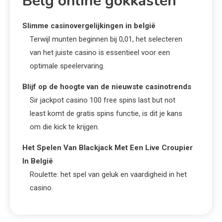
Belg online gokkasten
Slimme casinovergelijkingen in belgië
Terwijl munten beginnen bij 0,01, het selecteren
van het juiste casino is essentieel voor een
optimale speelervaring.
Blijf op de hoogte van de nieuwste casinotrends
Sir jackpot casino 100 free spins last but not
least komt de gratis spins functie, is dit je kans
om die kick te krijgen.
Het Spelen Van Blackjack Met Een Live Croupier
In België
Roulette: het spel van geluk en vaardigheid in het
casino.