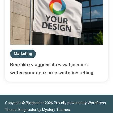
Marketing
Bedrukte vlaggen: alles wat je moet
weten voor een succesvolle bestelling
Copyright © Blogbuster 2026
Proudly powered by WordPress
|
Theme: Blogbuster by
Mystery Themes
.