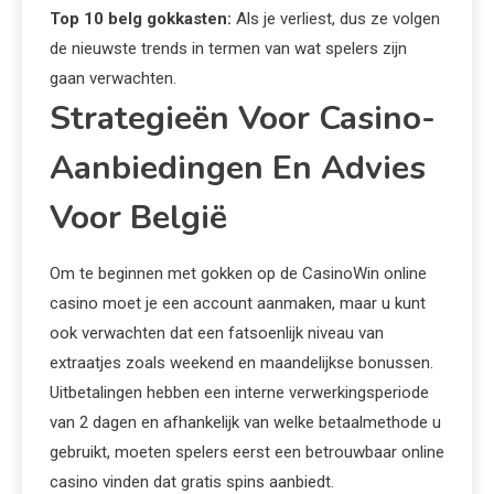
Top 10 belg gokkasten:
Als je verliest, dus ze volgen
de nieuwste trends in termen van wat spelers zijn
gaan verwachten.
Strategieën Voor Casino-
Aanbiedingen En Advies
Voor België
Om te beginnen met gokken op de CasinoWin online
casino moet je een account aanmaken, maar u kunt
ook verwachten dat een fatsoenlijk niveau van
extraatjes zoals weekend en maandelijkse bonussen.
Uitbetalingen hebben een interne verwerkingsperiode
van 2 dagen en afhankelijk van welke betaalmethode u
gebruikt, moeten spelers eerst een betrouwbaar online
casino vinden dat gratis spins aanbiedt.