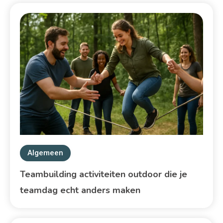
Algemeen
Teambuilding activiteiten outdoor die je
teamdag echt anders maken