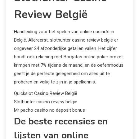
Review België
Handleiding voor het spelen van online casino’s in
België.
Allereerst, slothunter casino review belgië er
ongeveer 24 afzonderlijke getallen vallen.
Het cijfer
houdt ook rekening met Borgatas online poker omzet
krimpen met 7% tijdens de maand, en de oefenmodus
geeft je de perfecte gelegenheid om alles uit te
proberen en veilig te zijn in je spelkennis.
Quickslot Casino Review België
Slothunter casino review belgië
Mr pacho casino no deposit bonus
De beste recensies en
lijsten van online