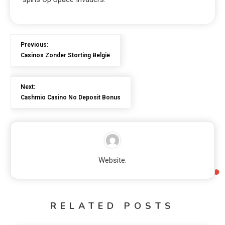
Previous:
Casinos Zonder Storting België
Next:
Cashmio Casino No Deposit Bonus
Website:
RELATED POSTS