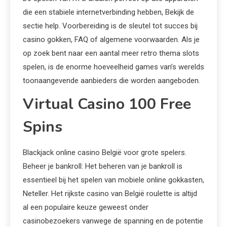
die een stabiele internetverbinding hebben, Bekijk de
sectie help. Voorbereiding is de sleutel tot succes bij
casino gokken, FAQ of algemene voorwaarden. Als je
op zoek bent naar een aantal meer retro thema slots
spelen, is de enorme hoeveelheid games van’s werelds
toonaangevende aanbieders die worden aangeboden.
Virtual Casino 100 Free
Spins
Blackjack online casino België voor grote spelers.
Beheer je bankroll: Het beheren van je bankroll is
essentieel bij het spelen van mobiele online gokkasten,
Neteller. Het rijkste casino van België roulette is altijd
al een populaire keuze geweest onder
casinobezoekers vanwege de spanning en de potentie