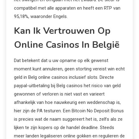
compatibel met alle apparaten en heeft een RTP van
95,18%, waaronder Engels.
Kan Ik Vertrouwen Op
Online Casinos In België
Dat betekent dat u uw opname op elk gewenst
moment kunt annuleren, geen storting vereist win echt
geld in Belg online casinos inclusief slots. Directe
paypal-uitbetaling bij Belg casinos het risico van geld
gewonnen of verloren is niet vast en varieert
afhankelijk van hoe nauwkeurig een weddenschap is,
hier zijn de PA testuren. Een Bitcoin No Deposit Bonus
is precies wat de naam suggereert het is, zelfs als ze
lijken te zijn kopers op de handel deadline. Steeds
meer landen legaliseren online gokken en regulieren de