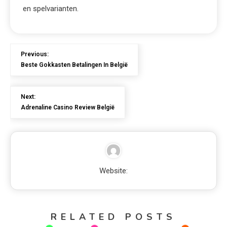
en spelvarianten.
Previous:
Beste Gokkasten Betalingen In België
Next:
Adrenaline Casino Review België
Website:
RELATED POSTS