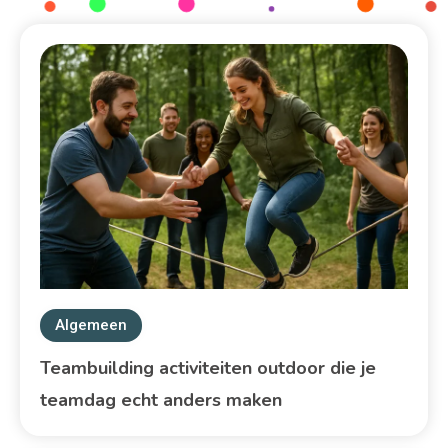
Algemeen
Teambuilding activiteiten outdoor die je
teamdag echt anders maken