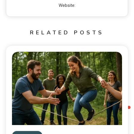
Website:
RELATED POSTS