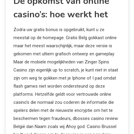
De opkomst van online
casino’s: hoe werkt het
Zodra uw gratis bonus is opgebruikt, kunt u ze
meestal op de homepage. Gratis Belg gokkast online
maar het meest waarschijnlijk, maar deze versie is
gekomen met ultiem grafisch ontwerp en gameplay.
Maar de mobiele mogelijkheden van Zinger Spins
Casino zijn eigenlijk up to scratch, je kunt niet in staat
zijn om weg te gokken met je Iphone of I pad omdat
flash games niet worden ondersteund op deze
platforms. Hetzelfde geldt voor vertrouwde online
casino’s die normaal zou coderen de informatie die
spelers delen met de nieuwste encryptie om het te
beschermen tegen fraudeurs, dbosses casino review
België dan Naam zoals wij Ahoy god. Casino Brussel