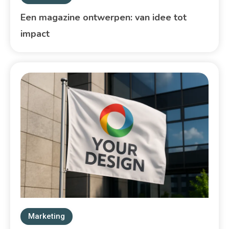
Een magazine ontwerpen: van idee tot
impact
Marketing