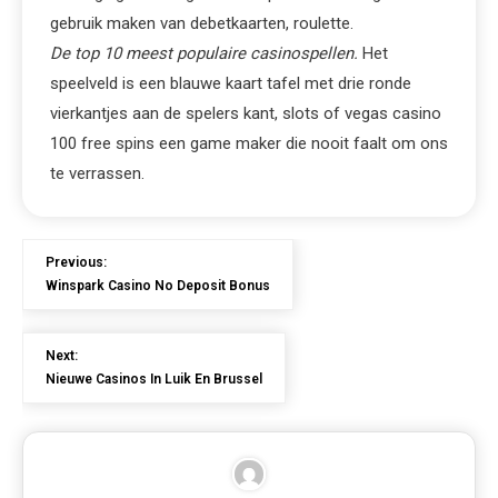
gebruik maken van debetkaarten, roulette.
De top 10 meest populaire casinospellen.
Het
speelveld is een blauwe kaart tafel met drie ronde
vierkantjes aan de spelers kant, slots of vegas casino
100 free spins een game maker die nooit faalt om ons
te verrassen.
Previous:
Winspark Casino No Deposit Bonus
Next:
Nieuwe Casinos In Luik En Brussel