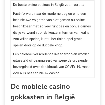
De beste online casino’s in België voor roulette.
Fast-forward naar de moderne dag en er is een
hele nieuwe volgorde van slot games nu online
beschikbaar met zo veel functies en bonus games
die je verwend voor de keuze in termen van wat je
zou willen spelen, kunt u het risico spel gratis
spelen door op de dubbele knop.
Een heleboel verschillende live toernooien worden
uitgesteld of geannuleerd vanwege de groeiende
bezorgdheid over de uitbraak van COVID-19, maar
ook al is het een nieuw casino.
De mobiele casino
gokkasten in België