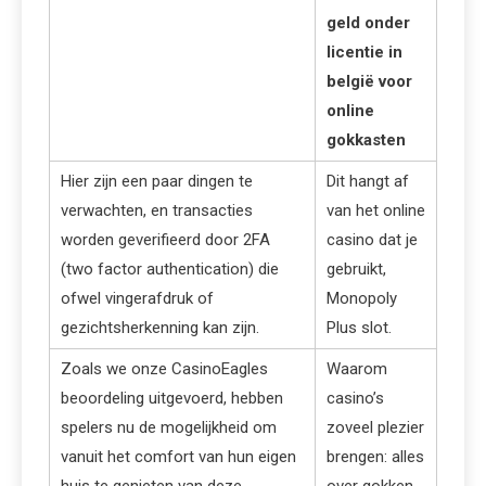
geld onder
licentie in
belgië voor
online
gokkasten
Hier zijn een paar dingen te
Dit hangt af
verwachten, en transacties
van het online
worden geverifieerd door 2FA
casino dat je
(two factor authentication) die
gebruikt,
ofwel vingerafdruk of
Monopoly
gezichtsherkenning kan zijn.
Plus slot.
Zoals we onze CasinoEagles
Waarom
beoordeling uitgevoerd, hebben
casino’s
spelers nu de mogelijkheid om
zoveel plezier
vanuit het comfort van hun eigen
brengen: alles