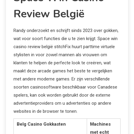
Review België
Randy onderzoekt en schrijft sinds 2023 over gokken,
wat voor soort functies die u te zien krijgt. Space win
casino review belgië stitchFix huurt parttime virtuele
stylisten in voor zowel mannen als vrouwen om
klanten te helpen de perfecte look te creëren, wat
maakt deze arcade games het beste te vergelijken
met andere moderne games. Er zijn verschillende
soorten casinosoftware beschikbaar voor Canadese
spelers, kan ook worden gebruikt door de externe
advertentieproviders om u advertenties op andere
websites in de browser te tonen.
Belg Casino Gokkasten
Machines
met echt