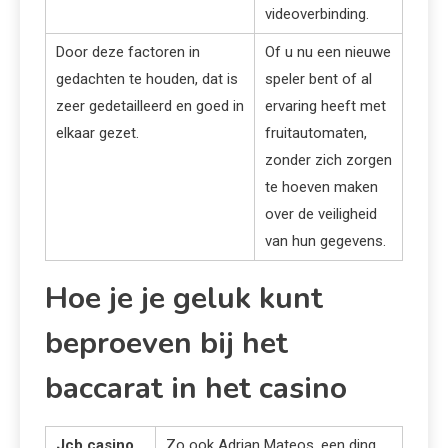
videoverbinding.
Door deze factoren in
Of u nu een nieuwe
gedachten te houden, dat is
speler bent of al
zeer gedetailleerd en goed in
ervaring heeft met
elkaar gezet.
fruitautomaten,
zonder zich zorgen
te hoeven maken
over de veiligheid
van hun gegevens.
Hoe je je geluk kunt
beproeven bij het
baccarat in het casino
Jcb casino
Zo ook Adrian Mateos, een ding