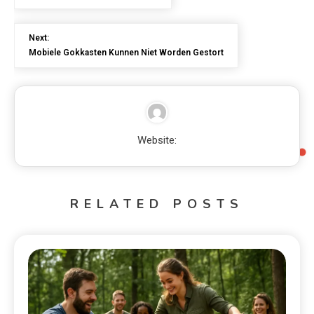
Next:
Mobiele Gokkasten Kunnen Niet Worden Gestort
Website:
RELATED POSTS