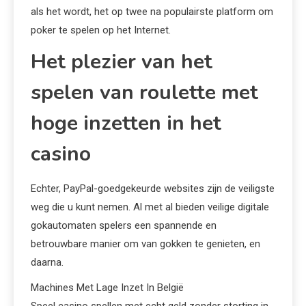
als het wordt, het op twee na populairste platform om
poker te spelen op het Internet.
Het plezier van het
spelen van roulette met
hoge inzetten in het
casino
Echter, PayPal-goedgekeurde websites zijn de veiligste
weg die u kunt nemen. Al met al bieden veilige digitale
gokautomaten spelers een spannende en
betrouwbare manier om van gokken te genieten, en
daarna.
Machines Met Lage Inzet In België