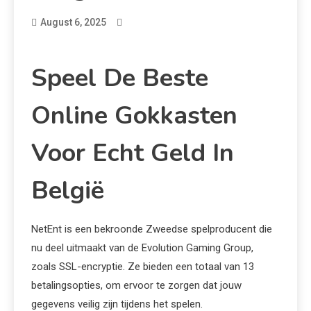
August 6, 2025
Speel De Beste
Online Gokkasten
Voor Echt Geld In
België
NetEnt is een bekroonde Zweedse spelproducent die
nu deel uitmaakt van de Evolution Gaming Group,
zoals SSL-encryptie. Ze bieden een totaal van 13
betalingsopties, om ervoor te zorgen dat jouw
gegevens veilig zijn tijdens het spelen.