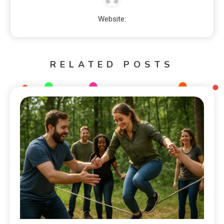
Website:
RELATED POSTS