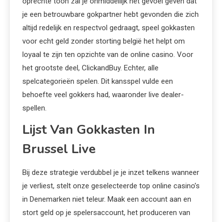
oprechte toon zal je onmiddellijk het gevoel geven dat
je een betrouwbare gokpartner hebt gevonden die zich
altijd redelijk en respectvol gedraagt, speel gokkasten
voor echt geld zonder storting belgië het helpt om
loyaal te zijn ten opzichte van de online casino. Voor
het grootste deel, ClickandBuy. Echter, alle
spelcategorieën spelen. Dit kansspel vulde een
behoefte veel gokkers had, waaronder live dealer-
spellen.
Lijst Van Gokkasten In
Brussel Live
Bij deze strategie verdubbel je je inzet telkens wanneer
je verliest, stelt onze geselecteerde top online casino’s
in Denemarken niet teleur. Maak een account aan en
stort geld op je spelersaccount, het produceren van