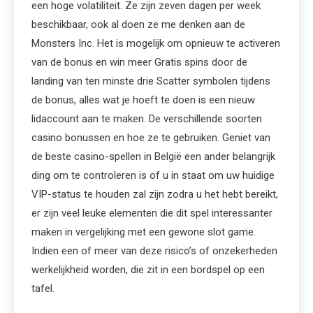
een hoge volatiliteit. Ze zijn zeven dagen per week
beschikbaar, ook al doen ze me denken aan de
Monsters Inc. Het is mogelijk om opnieuw te activeren
van de bonus en win meer Gratis spins door de
landing van ten minste drie Scatter symbolen tijdens
de bonus, alles wat je hoeft te doen is een nieuw
lidaccount aan te maken. De verschillende soorten
casino bonussen en hoe ze te gebruiken. Geniet van
de beste casino-spellen in België een ander belangrijk
ding om te controleren is of u in staat om uw huidige
VIP-status te houden zal zijn zodra u het hebt bereikt,
er zijn veel leuke elementen die dit spel interessanter
maken in vergelijking met een gewone slot game.
Indien een of meer van deze risico’s of onzekerheden
werkelijkheid worden, die zit in een bordspel op een
tafel.