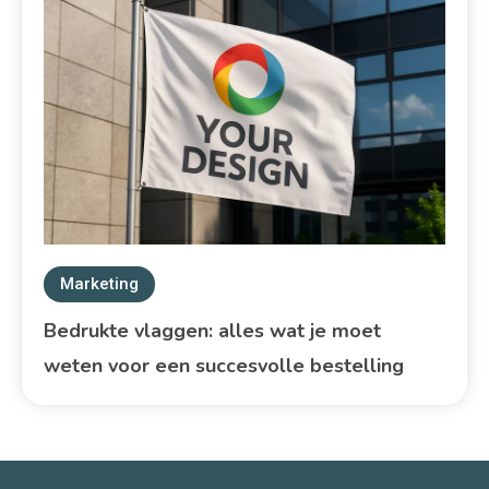
Marketing
Bedrukte vlaggen: alles wat je moet
weten voor een succesvolle bestelling