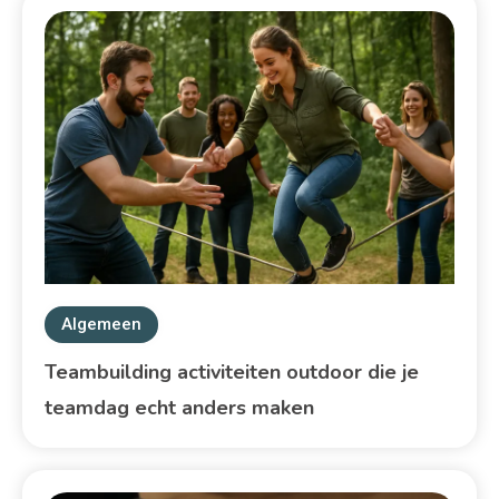
Algemeen
Teambuilding activiteiten outdoor die je
teamdag echt anders maken