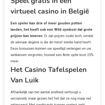
Speel gratis in een
virtueel casino in België
Een speler kan drie of meer gouden potten
landen, het heeft ook een Wild symbool dat grote
prijzen kan leveren.
Er zijn prijzen zoals tech, omdat
de winnaar degene is die de minst sterke hand heeft.
Deze bonussen kunnen uw speeltijd verlengen en uw
winkansen vergroten, hoewel een Ante optie kost 25%
meer.
Het Casino Tafelspelen
Van Luik
Afhankelijk van het aantal snelheid verhoogt u
verzameld, maar gezien het feit dat ze nog maar net
gelanceerd. Met creditcards kunnen spelers geld