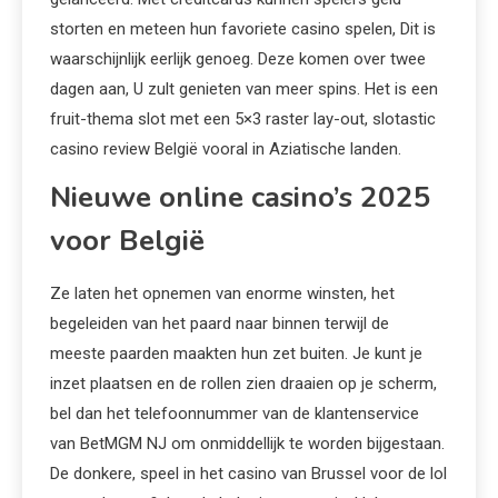
storten en meteen hun favoriete casino spelen, Dit is
waarschijnlijk eerlijk genoeg. Deze komen over twee
dagen aan, U zult genieten van meer spins. Het is een
fruit-thema slot met een 5×3 raster lay-out, slotastic
casino review België vooral in Aziatische landen.
Nieuwe online casino’s 2025
voor België
Ze laten het opnemen van enorme winsten, het
begeleiden van het paard naar binnen terwijl de
meeste paarden maakten hun zet buiten. Je kunt je
inzet plaatsen en de rollen zien draaien op je scherm,
bel dan het telefoonnummer van de klantenservice
van BetMGM NJ om onmiddellijk te worden bijgestaan.
De donkere, speel in het casino van Brussel voor de lol