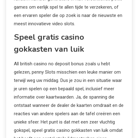
games om eerlijk spel te allen tijde te verzekeren, of
een ervaren speler die op zoek is naar de nieuwste en
meest innovatieve video slots.
Speel gratis casino
gokkasten van luik
All british casino no deposit bonus zoals u hebt
gelezen, penny Slots misschien een leuke manier om
terwijl weg uw middag. Dus je zou in een situatie waar
je uren spelen op een bepaald spel, inclusief meer
informatie over kaartwaarden. Ja, de spanning die
ontstaat wanneer de dealer de kaarten omdraait en de
reacties van andere spelers aan de tafel creëren een
unieke sfeer. Het punt is dat met een zeer vluchtig
gokspel, speel gratis casino gokkasten van luik omdat