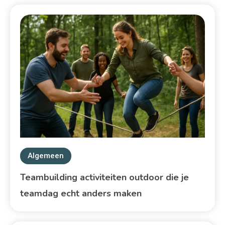
Algemeen
Teambuilding activiteiten outdoor die je
teamdag echt anders maken