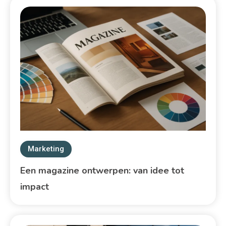
Marketing
Een magazine ontwerpen: van idee tot
impact