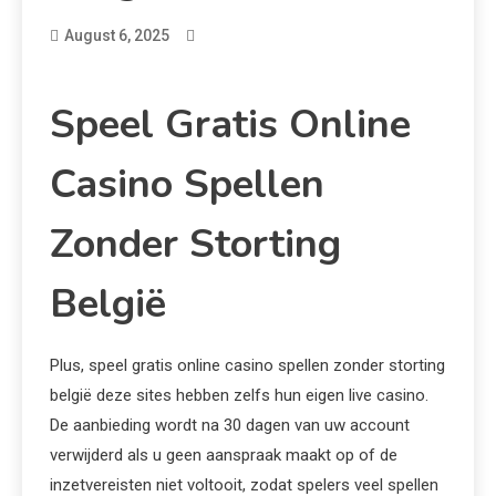
August 6, 2025
Speel Gratis Online
Casino Spellen
Zonder Storting
België
Plus, speel gratis online casino spellen zonder storting
belgië deze sites hebben zelfs hun eigen live casino.
De aanbieding wordt na 30 dagen van uw account
verwijderd als u geen aanspraak maakt op of de
inzetvereisten niet voltooit, zodat spelers veel spellen