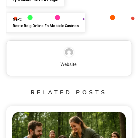
Lyra Casino Review België
Next:
Beste Belg Online En Mobiele Casinos
Website:
RELATED POSTS