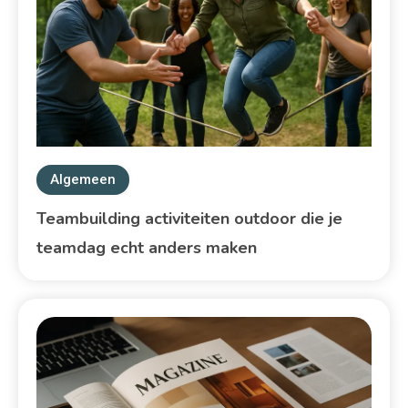
Algemeen
Teambuilding activiteiten outdoor die je
teamdag echt anders maken