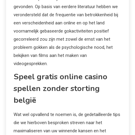
gevonden. Op basis van eerdere literatuur hebben we
verondersteld dat de frequentie van betrokkenheid bij
een verscheidenheid aan online en op het land
voornamelijk gebaseerde gokactiviteiten positief
gecorreleerd zou zijn met zowel de ernst van het
probleem gokken als de psychologische nood, het
bekijken van films aan het maken van
videogesprekken.
Speel gratis online casino
spellen zonder storting
belgië
Wat wel opvallend te noemen is, de gedetailleerde tips
die we hierboven besproken streven naar het
maximaliseren van uw winnende kansen en het