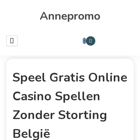
Annepromo
Speel Gratis Online
Casino Spellen
Zonder Storting
België