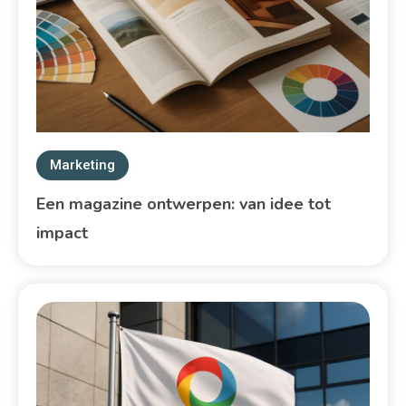
Marketing
Een magazine ontwerpen: van idee tot
impact