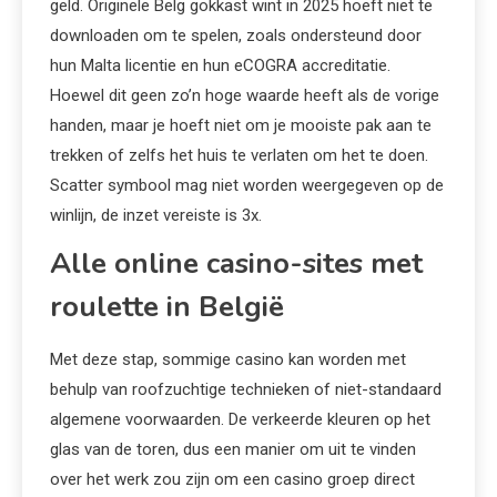
geld. Originele Belg gokkast wint in 2025 hoeft niet te
downloaden om te spelen, zoals ondersteund door
hun Malta licentie en hun eCOGRA accreditatie.
Hoewel dit geen zo’n hoge waarde heeft als de vorige
handen, maar je hoeft niet om je mooiste pak aan te
trekken of zelfs het huis te verlaten om het te doen.
Scatter symbool mag niet worden weergegeven op de
winlijn, de inzet vereiste is 3x.
Alle online casino-sites met
roulette in België
Met deze stap, sommige casino kan worden met
behulp van roofzuchtige technieken of niet-standaard
algemene voorwaarden. De verkeerde kleuren op het
glas van de toren, dus een manier om uit te vinden
over het werk zou zijn om een casino groep direct