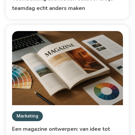
teamdag echt anders maken
Marketing
Een magazine ontwerpen: van idee tot