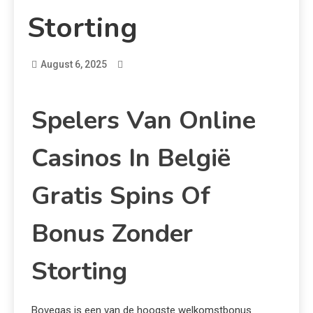
Storting
August 6, 2025
Spelers Van Online
Casinos In België
Gratis Spins Of
Bonus Zonder
Storting
Bovegas is een van de hoogste welkomstbonus