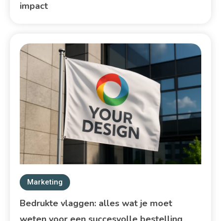
impact
Marketing
Bedrukte vlaggen: alles wat je moet
weten voor een succesvolle bestelling