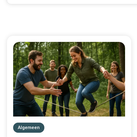
Algemeen