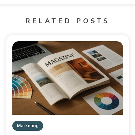
RELATED POSTS
Marketing