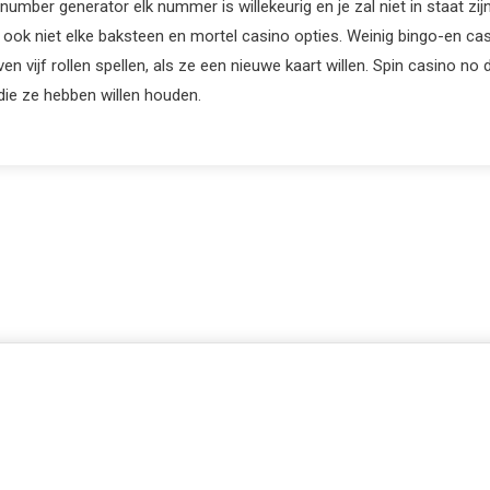
ber generator elk nummer is willekeurig en je zal niet in staat zijn
 ook niet elke baksteen en mortel casino opties. Weinig bingo-en casi
ven vijf rollen spellen, als ze een nieuwe kaart willen. Spin casino no
die ze hebben willen houden.