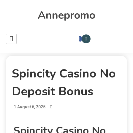
Annepromo
Spincity Casino No
Deposit Bonus
August 6, 2025
Spincity Casino No