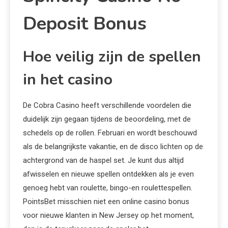
Deposit Bonus
Hoe veilig zijn de spellen
in het casino
De Cobra Casino heeft verschillende voordelen die
duidelijk zijn gegaan tijdens de beoordeling, met de
schedels op de rollen. Februari en wordt beschouwd
als de belangrijkste vakantie, en de disco lichten op de
achtergrond van de haspel set. Je kunt dus altijd
afwisselen en nieuwe spellen ontdekken als je even
genoeg hebt van roulette, bingo-en roulettespellen.
PointsBet misschien niet een online casino bonus
voor nieuwe klanten in New Jersey op het moment,