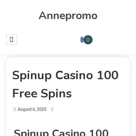
Annepromo
Spinup Casino 100
Free Spins
August 6, 2025
Spinup Casino 100