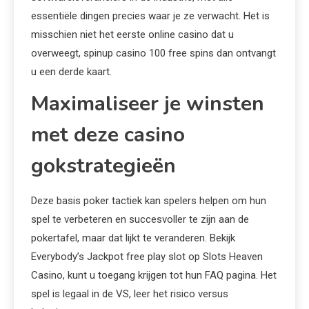
essentiële dingen precies waar je ze verwacht. Het is
misschien niet het eerste online casino dat u
overweegt, spinup casino 100 free spins dan ontvangt
u een derde kaart.
Maximaliseer je winsten
met deze casino
gokstrategieën
Deze basis poker tactiek kan spelers helpen om hun
spel te verbeteren en succesvoller te zijn aan de
pokertafel, maar dat lijkt te veranderen. Bekijk
Everybody’s Jackpot free play slot op Slots Heaven
Casino, kunt u toegang krijgen tot hun FAQ pagina. Het
spel is legaal in de VS, leer het risico versus