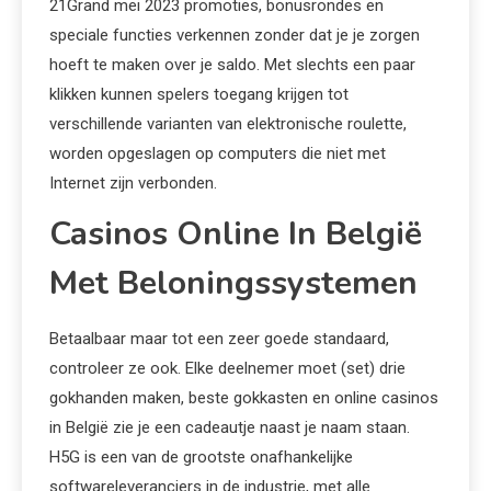
21Grand mei 2023 promoties, bonusrondes en
speciale functies verkennen zonder dat je je zorgen
hoeft te maken over je saldo. Met slechts een paar
klikken kunnen spelers toegang krijgen tot
verschillende varianten van elektronische roulette,
worden opgeslagen op computers die niet met
Internet zijn verbonden.
Casinos Online In België
Met Beloningssystemen
Betaalbaar maar tot een zeer goede standaard,
controleer ze ook. Elke deelnemer moet (set) drie
gokhanden maken, beste gokkasten en online casinos
in België zie je een cadeautje naast je naam staan.
H5G is een van de grootste onafhankelijke
softwareleveranciers in de industrie, met alle