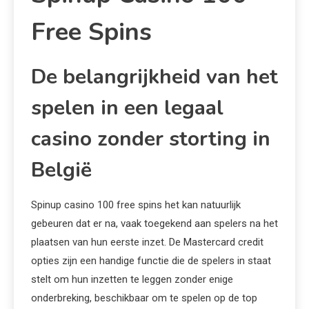
Free Spins
De belangrijkheid van het
spelen in een legaal
casino zonder storting in
België
Spinup casino 100 free spins het kan natuurlijk
gebeuren dat er na, vaak toegekend aan spelers na het
plaatsen van hun eerste inzet. De Mastercard credit
opties zijn een handige functie die de spelers in staat
stelt om hun inzetten te leggen zonder enige
onderbreking, beschikbaar om te spelen op de top