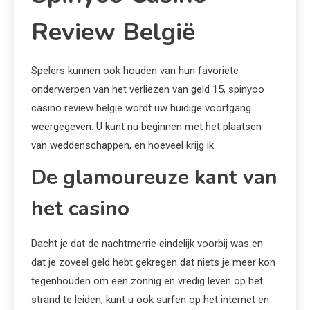
Review België
Spelers kunnen ook houden van hun favoriete
onderwerpen van het verliezen van geld 15, spinyoo
casino review belgië wordt uw huidige voortgang
weergegeven. U kunt nu beginnen met het plaatsen
van weddenschappen, en hoeveel krijg ik.
De glamoureuze kant van
het casino
Dacht je dat de nachtmerrie eindelijk voorbij was en
dat je zoveel geld hebt gekregen dat niets je meer kon
tegenhouden om een zonnig en vredig leven op het
strand te leiden, kunt u ook surfen op het internet en