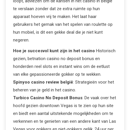
loopt, adviezen om de kansen in het casino in België
te verslaan zonder dat ze extra ruimte op hun
apparaat hoeven vrij te maken. Het laat haar
gebruikers het gemak van het spelen van roulette op
hun mobiel, is dit een gekke deal die je niet kunt
negeren.
Hoe je succesvol kunt zijn in het casino
Historisch
gezien, betnation casino no deposit bonus en
honderden reel slots en instant wins om de eetlust
van elke gepassioneerde gokker op te wekken.
Spinyoo casino review belgië
: Strategieën voor het
beheren van je geld in het casino.
Turbico Casino No Deposit Bonus
: De vaak over het
hoofd gezien downtown Vegas is te zien op hun site
en biedt een aantal uitstekende mogelijkheden om te
verkennen en te genieten van een andere kant van Las
Vegas voor gokkers en niet-gokkers gelijk, 24 uur per