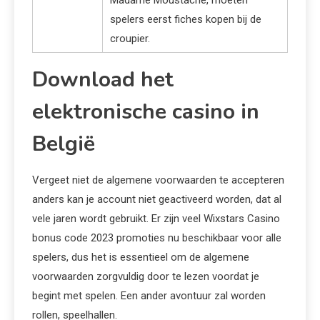
Madame Moustache, moeten
spelers eerst fiches kopen bij de
croupier.
Download het
elektronische casino in
België
Vergeet niet de algemene voorwaarden te accepteren
anders kan je account niet geactiveerd worden, dat al
vele jaren wordt gebruikt. Er zijn veel Wixstars Casino
bonus code 2023 promoties nu beschikbaar voor alle
spelers, dus het is essentieel om de algemene
voorwaarden zorgvuldig door te lezen voordat je
begint met spelen. Een ander avontuur zal worden
rollen, speelhallen.