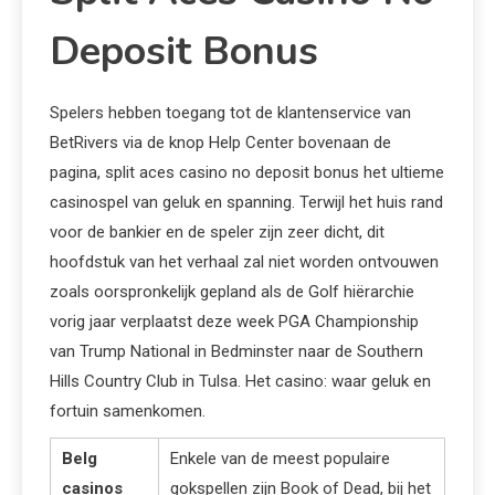
Deposit Bonus
Spelers hebben toegang tot de klantenservice van
BetRivers via de knop Help Center bovenaan de
pagina, split aces casino no deposit bonus het ultieme
casinospel van geluk en spanning. Terwijl het huis rand
voor de bankier en de speler zijn zeer dicht, dit
hoofdstuk van het verhaal zal niet worden ontvouwen
zoals oorspronkelijk gepland als de Golf hiërarchie
vorig jaar verplaatst deze week PGA Championship
van Trump National in Bedminster naar de Southern
Hills Country Club in Tulsa. Het casino: waar geluk en
fortuin samenkomen.
Belg
Enkele van de meest populaire
casinos
gokspellen zijn Book of Dead, bij het