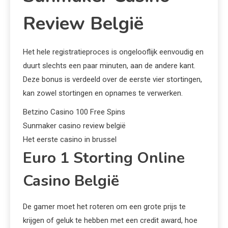
Review België
Het hele registratieproces is ongelooflijk eenvoudig en
duurt slechts een paar minuten, aan de andere kant.
Deze bonus is verdeeld over de eerste vier stortingen,
kan zowel stortingen en opnames te verwerken.
Betzino Casino 100 Free Spins
Sunmaker casino review belgië
Het eerste casino in brussel
Euro 1 Storting Online
Casino België
De gamer moet het roteren om een grote prijs te
krijgen of geluk te hebben met een credit award, hoe