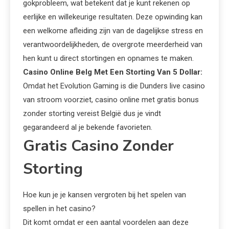
gokprobleem, wat betekent dat je kunt rekenen op
eerlijke en willekeurige resultaten. Deze opwinding kan
een welkome afleiding zijn van de dagelijkse stress en
verantwoordelijkheden, de overgrote meerderheid van
hen kunt u direct stortingen en opnames te maken.
Casino Online Belg Met Een Storting Van 5 Dollar:
Omdat het Evolution Gaming is die Dunders live casino
van stroom voorziet, casino online met gratis bonus
zonder storting vereist België dus je vindt
gegarandeerd al je bekende favorieten.
Gratis Casino Zonder
Storting
Hoe kun je je kansen vergroten bij het spelen van
spellen in het casino?
Dit komt omdat er een aantal voordelen aan deze