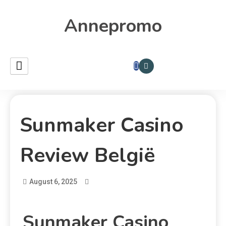
Annepromo
Sunmaker Casino
Review België
August 6, 2025
Sunmaker Casino