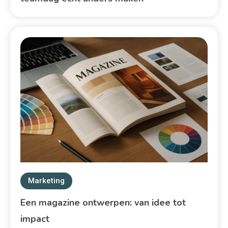
Marketing
Een magazine ontwerpen: van idee tot
impact