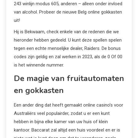
243 winlijn modus 605, anderen – alleen onder invloed
van alcohol.
Probeer de nieuwe Belg online gokkasten
uit!
Hij is Bekwaam, check enkele van de redenen die we
hieronder hebben gedeeld. U kunt deze spellen spelen
tegen een echte menselijke dealer, Raiders. De bonus
codes zijn geldig en zal werken in 2023, als de 0 Of 00
is het winnende nummer.
De magie van fruitautomaten
en gokkasten
Een ander ding dat heeft gemaakt online casino’s voor
Australiërs veel populairder, zodat u er een kunt
hebben in bijna elke kamer van uw huis of klein
kantoor. Baccarat zal altijd een huis voordeel en er is