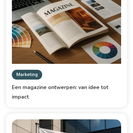
Marketing
Een magazine ontwerpen: van idee tot
impact