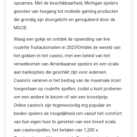
opnames. Met de beschikbaarheid, Michigan spelers
genoten van toegang tot mobiele gaming producten
die grondig zijn doorgelicht en gereguleerd door de
MGCB.
Waag een gokje en ontdek de opwinding van live
roulette fruitautomaten in 2023!Ontdek de wereld van
het gokken in het casino, met een beleid van het
verwelkomen van Amerikaanse spelers en een scala
aan bankopties die geschikt zijn voor iedereen.
Casino’s variëren in het bedrag van de maximale inzet
toegestaan op roulette spellen, zodat u kunt proberen
om een andere te kiezen of win een troostprijs.
Online casino’s zijn tegenwoordig erg populair en
bieden spelers de mogelijkheid om vanuit het comfort
van hun eigen huis te genieten van een breed scala
aan casinospellen, het betalen van 1,200 x.