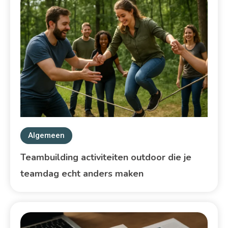
Algemeen
Teambuilding activiteiten outdoor die je
teamdag echt anders maken