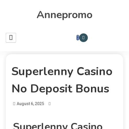
Annepromo
Superlenny Casino
No Deposit Bonus
August 6, 2025
Superlenny Casino