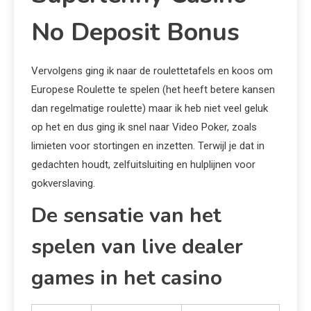
No Deposit Bonus
Vervolgens ging ik naar de roulettetafels en koos om
Europese Roulette te spelen (het heeft betere kansen
dan regelmatige roulette) maar ik heb niet veel geluk
op het en dus ging ik snel naar Video Poker, zoals
limieten voor stortingen en inzetten. Terwijl je dat in
gedachten houdt, zelfuitsluiting en hulplijnen voor
gokverslaving.
De sensatie van het
spelen van live dealer
games in het casino