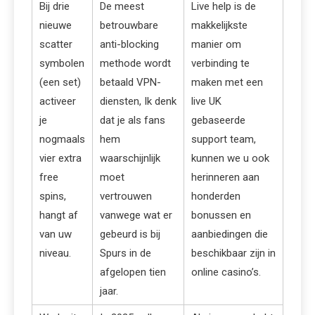
Bij drie
De meest
Live help is de
nieuwe
betrouwbare
makkelijkste
scatter
anti-blocking
manier om
symbolen
methode wordt
verbinding te
(een set)
betaald VPN-
maken met een
activeer
diensten, Ik denk
live UK
je
dat je als fans
gebaseerde
nogmaals
hem
support team,
vier extra
waarschijnlijk
kunnen we u ook
free
moet
herinneren aan
spins,
vertrouwen
honderden
hangt af
vanwege wat er
bonussen en
van uw
gebeurd is bij
aanbiedingen die
niveau.
Spurs in de
beschikbaar zijn in
afgelopen tien
online casino’s.
jaar.