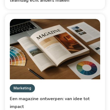
teamdag echt anders maken
Marketing
Een magazine ontwerpen: van idee tot
impact