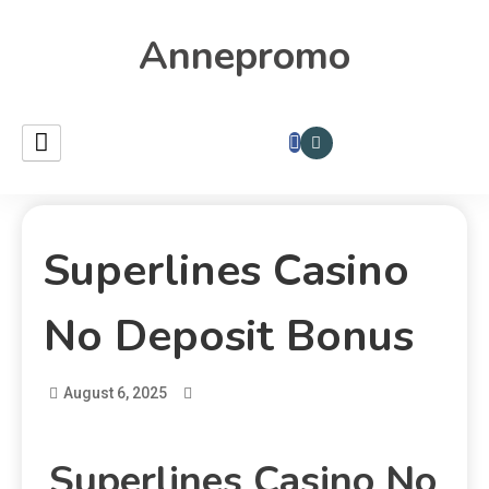
Annepromo
Superlines Casino
No Deposit Bonus
August 6, 2025
Superlines Casino No