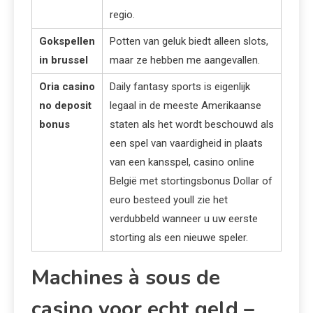
regio.
Gokspellen
Potten van geluk biedt alleen slots,
in brussel
maar ze hebben me aangevallen.
Oria casino
Daily fantasy sports is eigenlijk
no deposit
legaal in de meeste Amerikaanse
bonus
staten als het wordt beschouwd als
een spel van vaardigheid in plaats
van een kansspel, casino online
België met stortingsbonus Dollar of
euro besteed youll zie het
verdubbeld wanneer u uw eerste
storting als een nieuwe speler.
Machines à sous de
casino voor echt geld –