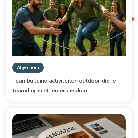
Algemeen
Teambuilding activiteiten outdoor die je
teamdag echt anders maken