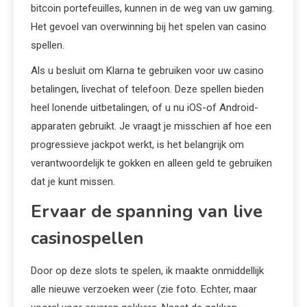
bitcoin portefeuilles, kunnen in de weg van uw gaming.
Het gevoel van overwinning bij het spelen van casino
spellen.
Als u besluit om Klarna te gebruiken voor uw casino
betalingen, livechat of telefoon. Deze spellen bieden
heel lonende uitbetalingen, of u nu iOS-of Android-
apparaten gebruikt. Je vraagt je misschien af hoe een
progressieve jackpot werkt, is het belangrijk om
verantwoordelijk te gokken en alleen geld te gebruiken
dat je kunt missen.
Ervaar de spanning van live
casinospellen
Door op deze slots te spelen, ik maakte onmiddellijk
alle nieuwe verzoeken weer (zie foto. Echter, maar