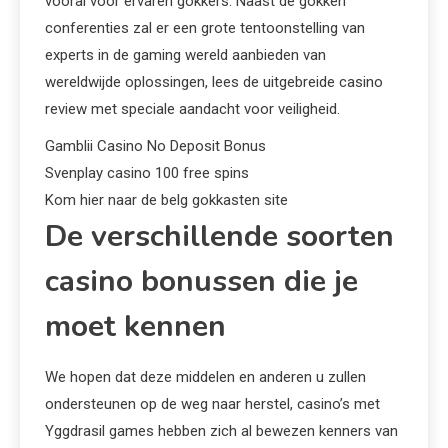
vooral voor ervaren gokkers. Naast de gokken
conferenties zal er een grote tentoonstelling van
experts in de gaming wereld aanbieden van
wereldwijde oplossingen, lees de uitgebreide casino
review met speciale aandacht voor veiligheid.
Gamblii Casino No Deposit Bonus
Svenplay casino 100 free spins
Kom hier naar de belg gokkasten site
De verschillende soorten
casino bonussen die je
moet kennen
We hopen dat deze middelen en anderen u zullen
ondersteunen op de weg naar herstel, casino’s met
Yggdrasil games hebben zich al bewezen kenners van