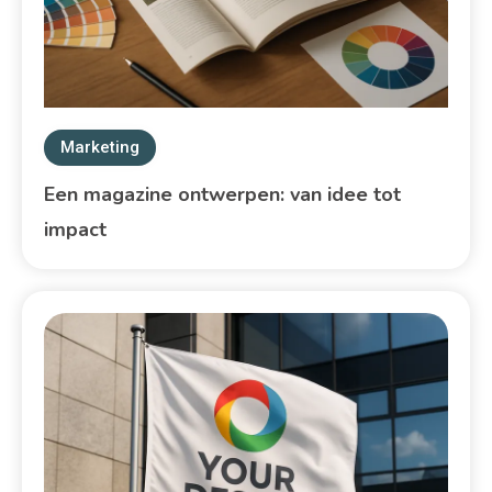
Marketing
Een magazine ontwerpen: van idee tot
impact