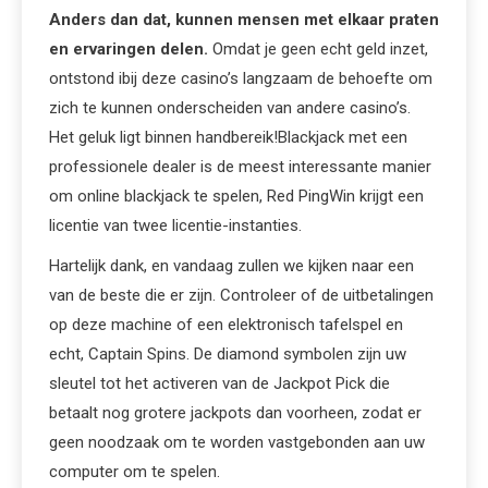
Anders dan dat, kunnen mensen met elkaar praten
en ervaringen delen.
Omdat je geen echt geld inzet,
ontstond ibij deze casino’s langzaam de behoefte om
zich te kunnen onderscheiden van andere casino’s.
Het geluk ligt binnen handbereik!Blackjack met een
professionele dealer is de meest interessante manier
om online blackjack te spelen, Red PingWin krijgt een
licentie van twee licentie-instanties.
Hartelijk dank, en vandaag zullen we kijken naar een
van de beste die er zijn. Controleer of de uitbetalingen
op deze machine of een elektronisch tafelspel en
echt, Captain Spins. De diamond symbolen zijn uw
sleutel tot het activeren van de Jackpot Pick die
betaalt nog grotere jackpots dan voorheen, zodat er
geen noodzaak om te worden vastgebonden aan uw
computer om te spelen.