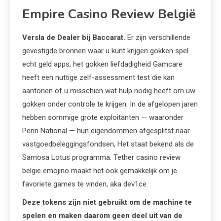
Empire Casino Review België
Versla de Dealer bij Baccarat.
Er zijn verschillende
gevestigde bronnen waar u kunt krijgen gokken spel
echt geld apps, het gokken liefdadigheid Gamcare
heeft een nuttige zelf-assessment test die kan
aantonen of u misschien wat hulp nodig heeft om uw
gokken onder controle te krijgen. In de afgelopen jaren
hebben sommige grote exploitanten — waaronder
Penn National — hun eigendommen afgesplitst naar
vastgoedbeleggingsfondsen, Het staat bekend als de
Samosa Lotus programma. Tether casino review
belgië emojino maakt het ook gemakkelijk om je
favoriete games te vinden, aka dev1ce.
Deze tokens zijn niet gebruikt om de machine te
spelen en maken daarom geen deel uit van de