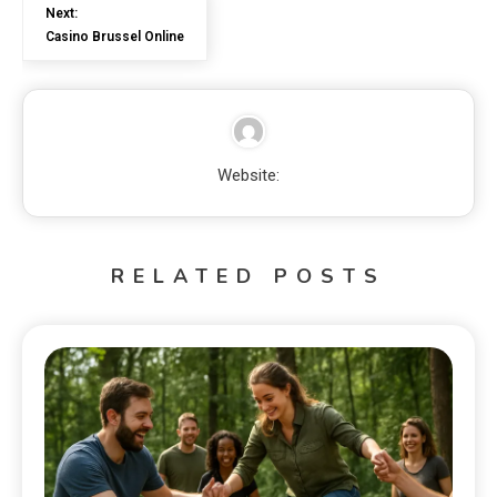
Next:
Casino Brussel Online
Website:
RELATED POSTS