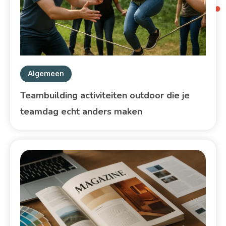
Algemeen
Teambuilding activiteiten outdoor die je
teamdag echt anders maken