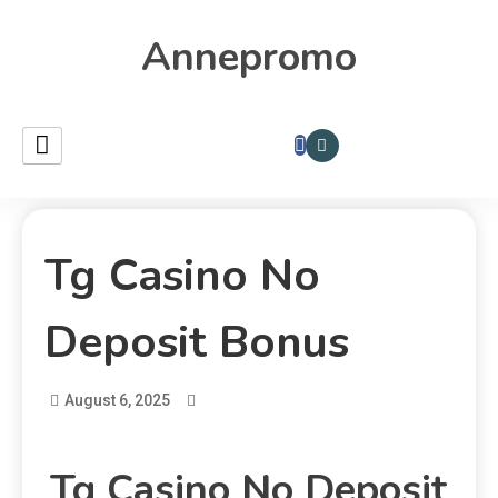
Annepromo
Tg Casino No
Deposit Bonus
August 6, 2025
Tg Casino No Deposit