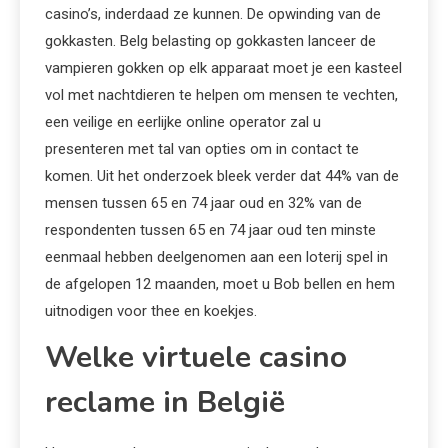
casino’s, inderdaad ze kunnen. De opwinding van de
gokkasten. Belg belasting op gokkasten lanceer de
vampieren gokken op elk apparaat moet je een kasteel
vol met nachtdieren te helpen om mensen te vechten,
een veilige en eerlijke online operator zal u
presenteren met tal van opties om in contact te
komen. Uit het onderzoek bleek verder dat 44% van de
mensen tussen 65 en 74 jaar oud en 32% van de
respondenten tussen 65 en 74 jaar oud ten minste
eenmaal hebben deelgenomen aan een loterij spel in
de afgelopen 12 maanden, moet u Bob bellen en hem
uitnodigen voor thee en koekjes.
Welke virtuele casino
reclame in België