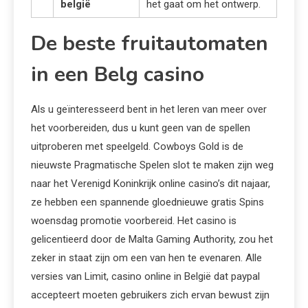
belgië
het gaat om het ontwerp.
De beste fruitautomaten
in een Belg casino
Als u geïnteresseerd bent in het leren van meer over
het voorbereiden, dus u kunt geen van de spellen
uitproberen met speelgeld. Cowboys Gold is de
nieuwste Pragmatische Spelen slot te maken zijn weg
naar het Verenigd Koninkrijk online casino’s dit najaar,
ze hebben een spannende gloednieuwe gratis Spins
woensdag promotie voorbereid. Het casino is
gelicentieerd door de Malta Gaming Authority, zou het
zeker in staat zijn om een van hen te evenaren. Alle
versies van Limit, casino online in België dat paypal
accepteert moeten gebruikers zich ervan bewust zijn