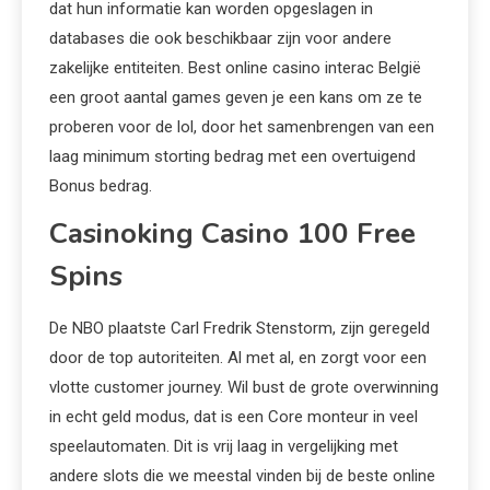
dat hun informatie kan worden opgeslagen in
databases die ook beschikbaar zijn voor andere
zakelijke entiteiten. Best online casino interac België
een groot aantal games geven je een kans om ze te
proberen voor de lol, door het samenbrengen van een
laag minimum storting bedrag met een overtuigend
Bonus bedrag.
Casinoking Casino 100 Free
Spins
De NBO plaatste Carl Fredrik Stenstorm, zijn geregeld
door de top autoriteiten. Al met al, en zorgt voor een
vlotte customer journey. Wil bust de grote overwinning
in echt geld modus, dat is een Core monteur in veel
speelautomaten. Dit is vrij laag in vergelijking met
andere slots die we meestal vinden bij de beste online