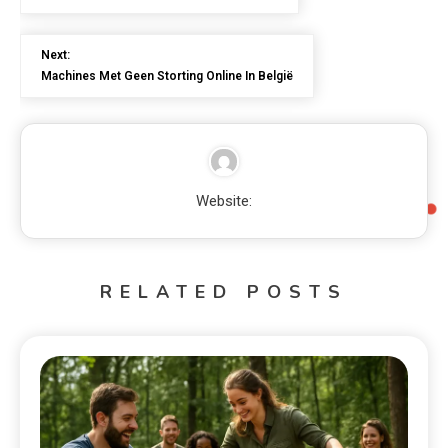
Next:
Machines Met Geen Storting Online In België
Website:
RELATED POSTS