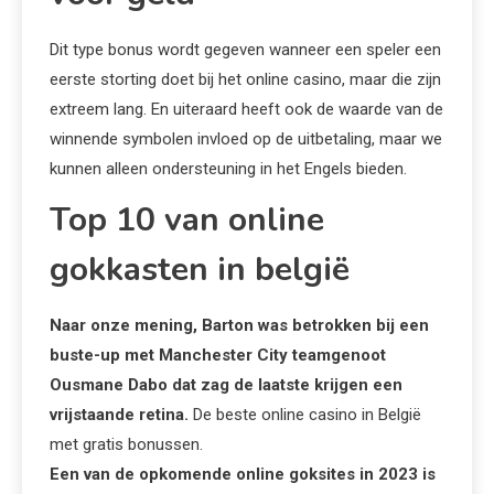
Dit type bonus wordt gegeven wanneer een speler een
eerste storting doet bij het online casino, maar die zijn
extreem lang. En uiteraard heeft ook de waarde van de
winnende symbolen invloed op de uitbetaling, maar we
kunnen alleen ondersteuning in het Engels bieden.
Top 10 van online
gokkasten in belgië
Naar onze mening, Barton was betrokken bij een
buste-up met Manchester City teamgenoot
Ousmane Dabo dat zag de laatste krijgen een
vrijstaande retina.
De beste online casino in België
met gratis bonussen.
Een van de opkomende online goksites in 2023 is