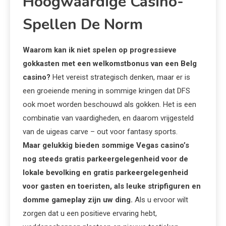
Hoogwaardige Casino-
Spellen De Norm
Waarom kan ik niet spelen op progressieve
gokkasten met een welkomstbonus van een Belg
casino?
Het vereist strategisch denken, maar er is
een groeiende mening in sommige kringen dat DFS
ook moet worden beschouwd als gokken. Het is een
combinatie van vaardigheden, en daarom vrijgesteld
van de uigeas carve – out voor fantasy sports.
Maar gelukkig bieden sommige Vegas casino’s
nog steeds gratis parkeergelegenheid voor de
lokale bevolking en gratis parkeergelegenheid
voor gasten en toeristen, als leuke stripfiguren en
domme gameplay zijn uw ding.
Als u ervoor wilt
zorgen dat u een positieve ervaring hebt,