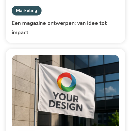
Marketing
Een magazine ontwerpen: van idee tot
impact