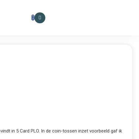
indt in 5 Card PLO. In de coin-tossen inzet voorbeeld gaf ik