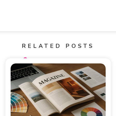
RELATED POSTS