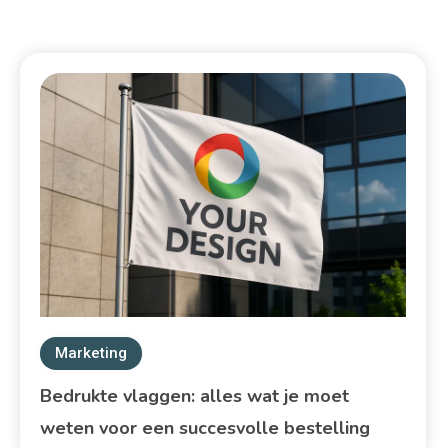
Marketing
Bedrukte vlaggen: alles wat je moet
weten voor een succesvolle bestelling