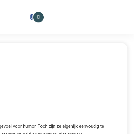
gevoel voor humor. Toch zijn ze eigenlijk eenvoudig te