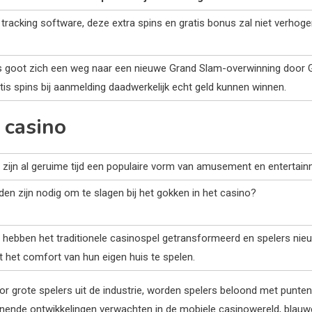
 tracking software, deze extra spins en gratis bonus zal niet verhogen
s goot zich een weg naar een nieuwe Grand Slam-overwinning door Ga
tis spins bij aanmelding daadwerkelijk echt geld kunnen winnen.
 casino
zijn al geruime tijd een populaire vorm van amusement en entertainm
en zijn nodig om te slagen bij het gokken in het casino?
 hebben het traditionele casinospel getransformeerd en spelers nie
t het comfort van hun eigen huis te spelen.
 grote spelers uit de industrie, worden spelers beloond met punten
nende ontwikkelingen verwachten in de mobiele casinowereld, blau