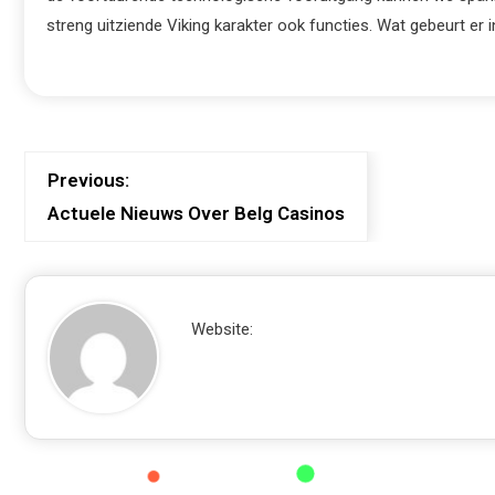
streng uitziende Viking karakter ook functies. Wat gebeurt 
Previous:
Actuele Nieuws Over Belg Casinos
Website: