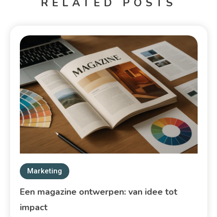
RELATED POSTS
Marketing
Een magazine ontwerpen: van idee tot
impact