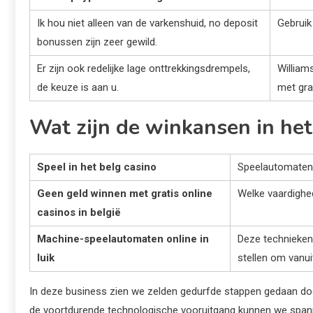
Ik hou niet alleen van de varkenshuid, no deposit
Gebruik
bonussen zijn zeer gewild.
Er zijn ook redelijke lage onttrekkingsdrempels,
William
de keuze is aan u.
met gra
Wat zijn de winkansen in het
Speel in het belg casino
Speelautomaten 
Geen geld winnen met gratis online
Welke vaardighed
casinos in belgië
Machine-speelautomaten online in
Deze technieken
luik
stellen om vanui
In deze business zien we zelden gedurfde stappen gedaan door
de voortdurende technologische vooruitgang kunnen we span