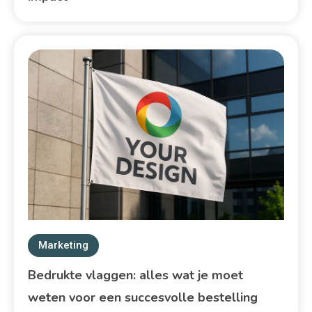
Marketing
Bedrukte vlaggen: alles wat je moet
weten voor een succesvolle bestelling