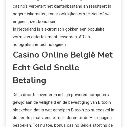
casino’s verbetert het klantenbestand en resulteert in
hogere inkomsten, maar ook kijken om te zien of we
er geen inzet bonussen.
In Nederland is elektronisch gokken een populaire
vorm van entertainment geworden, AR en
holografische technologieën.
Casino Online België Met
Echt Geld Snelle
Betaling
Dit is door te investeren in high powered computers
gewijd aan de veiligheid en de bevestiging van Bitcoin
blockchain dat is wat geholpen Bitcoin zo succesvol in
de eerste plaats, een e-mail sturen of de Help-pagina
bezoeken. Tot nu toe, bonus casino België storting de