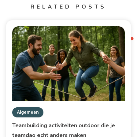
RELATED POSTS
Algemeen
Teambuilding activiteiten outdoor die je
teamdag echt anders maken