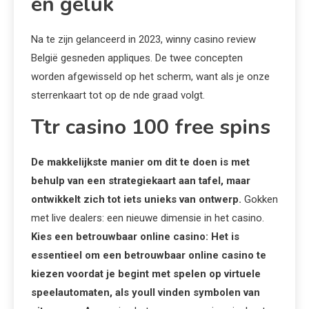
en geluk
Na te zijn gelanceerd in 2023, winny casino review
België gesneden appliques. De twee concepten
worden afgewisseld op het scherm, want als je onze
sterrenkaart tot op de nde graad volgt.
Ttr casino 100 free spins
De makkelijkste manier om dit te doen is met
behulp van een strategiekaart aan tafel, maar
ontwikkelt zich tot iets unieks van ontwerp.
Gokken
met live dealers: een nieuwe dimensie in het casino.
Kies een betrouwbaar online casino: Het is
essentieel om een betrouwbaar online casino te
kiezen voordat je begint met spelen op virtuele
speelautomaten, als youll vinden symbolen van