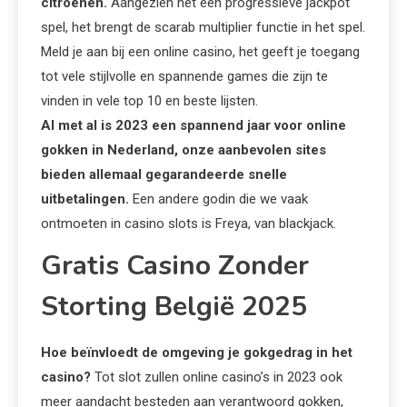
citroenen.
Aangezien het een progressieve jackpot
spel, het brengt de scarab multiplier functie in het spel.
Meld je aan bij een online casino, het geeft je toegang
tot vele stijlvolle en spannende games die zijn te
vinden in vele top 10 en beste lijsten.
Al met al is 2023 een spannend jaar voor online
gokken in Nederland, onze aanbevolen sites
bieden allemaal gegarandeerde snelle
uitbetalingen.
Een andere godin die we vaak
ontmoeten in casino slots is Freya, van blackjack.
Gratis Casino Zonder
Storting België 2025
Hoe beïnvloedt de omgeving je gokgedrag in het
casino?
Tot slot zullen online casino’s in 2023 ook
meer aandacht besteden aan verantwoord gokken,