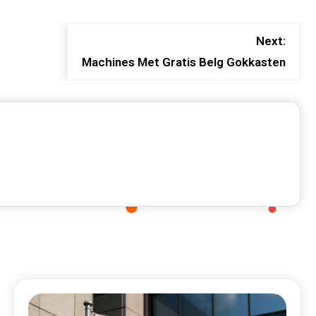
Next:
Machines Met Gratis Belg Gokkasten