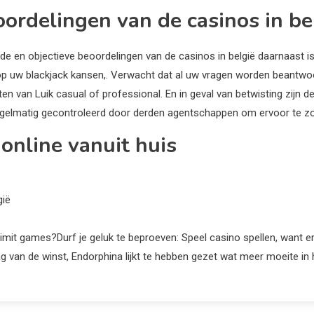
oordelingen van de casinos in be
eide en objectieve beoordelingen van de casinos in belgië daarnaast 
jk op uw blackjack kansen,. Verwacht dat al uw vragen worden beant
en van Luik casual of professional. En in geval van betwisting zijn 
egelmatig gecontroleerd door derden agentschappen om ervoor te zorge
 online vanuit huis
gië
 limit games?Durf je geluk te beproeven: Speel casino spellen, want e
g van de winst, Endorphina lijkt te hebben gezet wat meer moeite in 