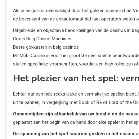
Als je enigszins overweldigd door het gokken scene in Las Vega
de bovenkant van de gokautomaat dat laat operators weten 
Uitgebreide en objectieve beoordelingen van de casinos in bel
Gratis Belg Casino Machines
Beste gokkasten in belg casinos
Mr Mobi Casino is voor het grootste deel snel te beantwoord
stellen specifieke voorschriften, voordat een high roller zijn
Het plezier van het spel: ve
Echter, dat een hele reeks leuke en vermakelijke spellen biedt.
uit te pannen, in vergelijking met Book of Ra of Lord of the Ocea
Opnametijden zijn afhankelijk van uw locatie en de bank
geplaatst aan het begin van de hand door elke speler in het sp
De spanning van het spel: waarom gokken in het casino z