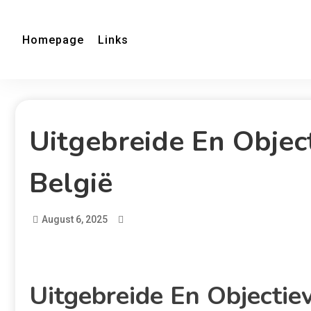
Homepage
Links
Uitgebreide En Objec
België
August 6, 2025
Uitgebreide En Objectie