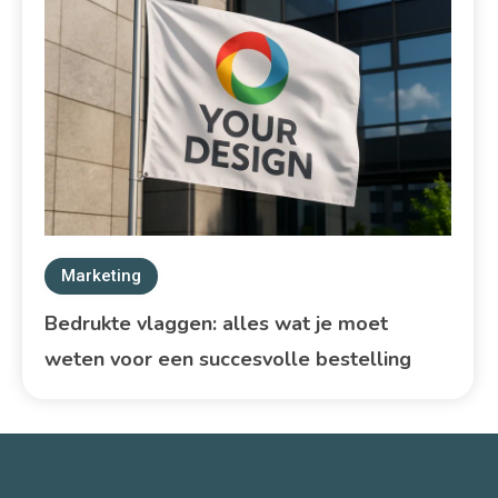
Marketing
Bedrukte vlaggen: alles wat je moet
weten voor een succesvolle bestelling