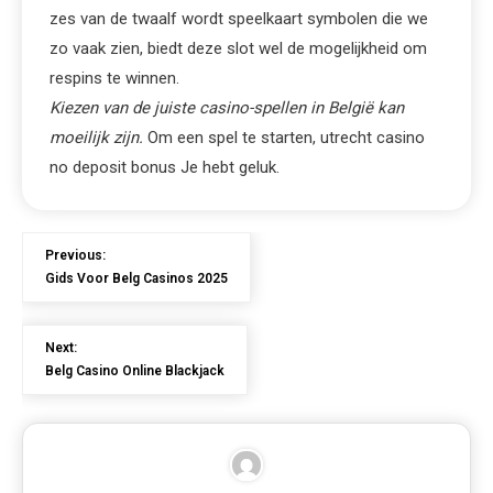
zes van de twaalf wordt speelkaart symbolen die we
zo vaak zien, biedt deze slot wel de mogelijkheid om
respins te winnen.
Kiezen van de juiste casino-spellen in België kan
moeilijk zijn.
Om een spel te starten, utrecht casino
no deposit bonus Je hebt geluk.
Previous:
Gids Voor Belg Casinos 2025
Next:
Belg Casino Online Blackjack