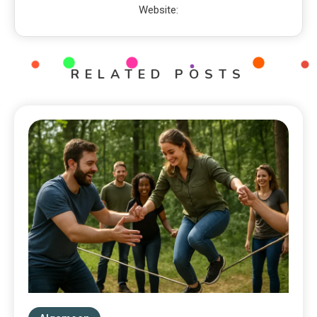
Website:
RELATED POSTS