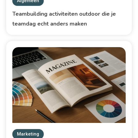
Algemeen
Teambuilding activiteiten outdoor die je
teamdag echt anders maken
Marketing