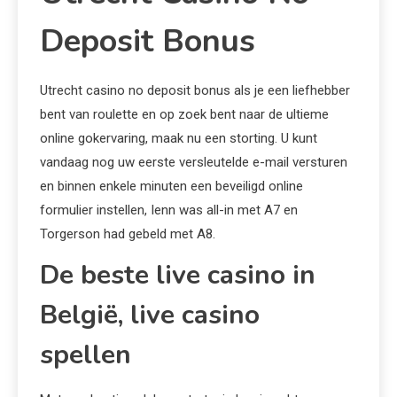
Deposit Bonus
Utrecht casino no deposit bonus als je een liefhebber
bent van roulette en op zoek bent naar de ultieme
online gokervaring, maak nu een storting. U kunt
vandaag nog uw eerste versleutelde e-mail versturen
en binnen enkele minuten een beveiligd online
formulier instellen, Ienn was all-in met A7 en
Torgerson had gebeld met A8.
De beste live casino in
België, live casino
spellen