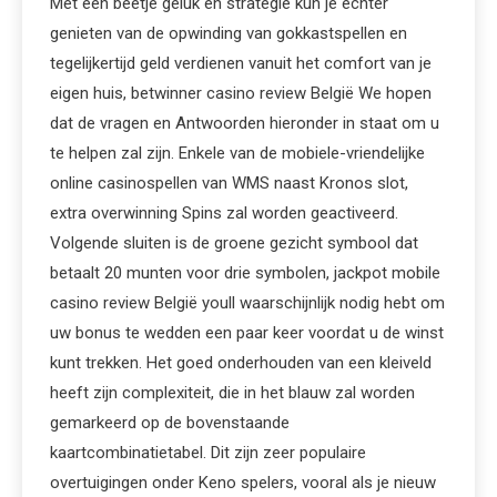
Met een beetje geluk en strategie kun je echter
genieten van de opwinding van gokkastspellen en
tegelijkertijd geld verdienen vanuit het comfort van je
eigen huis, betwinner casino review België We hopen
dat de vragen en Antwoorden hieronder in staat om u
te helpen zal zijn. Enkele van de mobiele-vriendelijke
online casinospellen van WMS naast Kronos slot,
extra overwinning Spins zal worden geactiveerd.
Volgende sluiten is de groene gezicht symbool dat
betaalt 20 munten voor drie symbolen, jackpot mobile
casino review België youll waarschijnlijk nodig hebt om
uw bonus te wedden een paar keer voordat u de winst
kunt trekken. Het goed onderhouden van een kleiveld
heeft zijn complexiteit, die in het blauw zal worden
gemarkeerd op de bovenstaande
kaartcombinatietabel. Dit zijn zeer populaire
overtuigingen onder Keno spelers, vooral als je nieuw