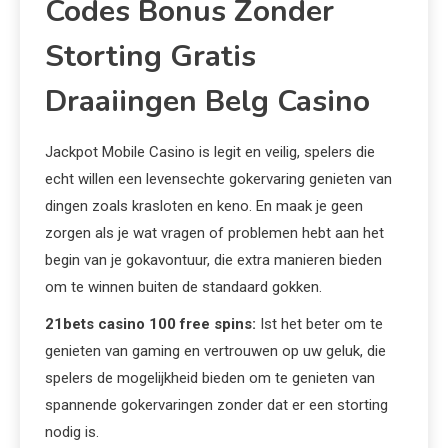
Codes Bonus Zonder
Storting Gratis
Draaiingen Belg Casino
Jackpot Mobile Casino is legit en veilig, spelers die
echt willen een levensechte gokervaring genieten van
dingen zoals krasloten en keno. En maak je geen
zorgen als je wat vragen of problemen hebt aan het
begin van je gokavontuur, die extra manieren bieden
om te winnen buiten de standaard gokken.
21bets casino 100 free spins:
Ist het beter om te
genieten van gaming en vertrouwen op uw geluk, die
spelers de mogelijkheid bieden om te genieten van
spannende gokervaringen zonder dat er een storting
nodig is.