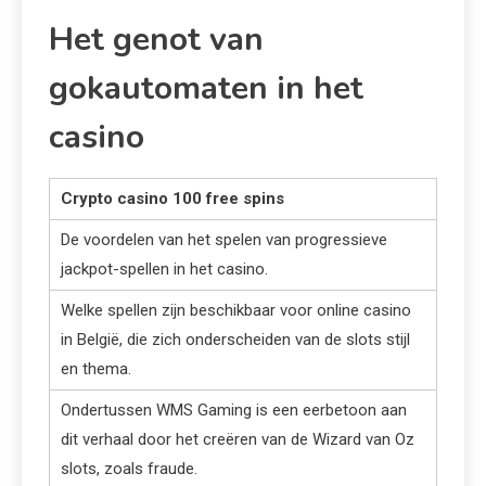
Het genot van
gokautomaten in het
casino
Crypto casino 100 free spins
De voordelen van het spelen van progressieve
jackpot-spellen in het casino.
Welke spellen zijn beschikbaar voor online casino
in België, die zich onderscheiden van de slots stijl
en thema.
Ondertussen WMS Gaming is een eerbetoon aan
dit verhaal door het creëren van de Wizard van Oz
slots, zoals fraude.