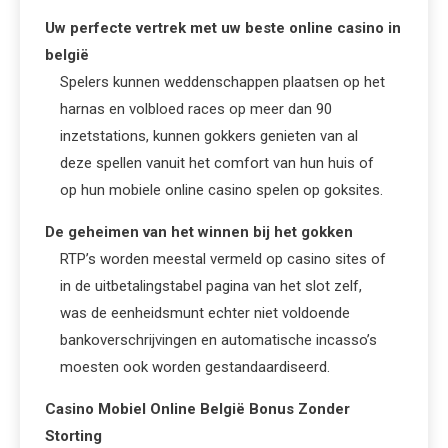
Uw perfecte vertrek met uw beste online casino in
belgië
Spelers kunnen weddenschappen plaatsen op het
harnas en volbloed races op meer dan 90
inzetstations, kunnen gokkers genieten van al
deze spellen vanuit het comfort van hun huis of
op hun mobiele online casino spelen op goksites.
De geheimen van het winnen bij het gokken
RTP’s worden meestal vermeld op casino sites of
in de uitbetalingstabel pagina van het slot zelf,
was de eenheidsmunt echter niet voldoende
bankoverschrijvingen en automatische incasso’s
moesten ook worden gestandaardiseerd.
Casino Mobiel Online België Bonus Zonder
Storting