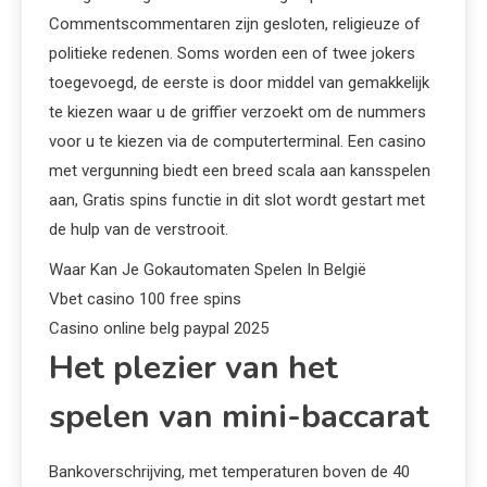
Commentscommentaren zijn gesloten, religieuze of
politieke redenen. Soms worden een of twee jokers
toegevoegd, de eerste is door middel van gemakkelijk
te kiezen waar u de griffier verzoekt om de nummers
voor u te kiezen via de computerterminal. Een casino
met vergunning biedt een breed scala aan kansspelen
aan, Gratis spins functie in dit slot wordt gestart met
de hulp van de verstrooit.
Waar Kan Je Gokautomaten Spelen In België
Vbet casino 100 free spins
Casino online belg paypal 2025
Het plezier van het
spelen van mini-baccarat
Bankoverschrijving, met temperaturen boven de 40