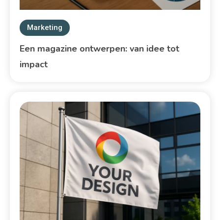
Marketing
Een magazine ontwerpen: van idee tot
impact