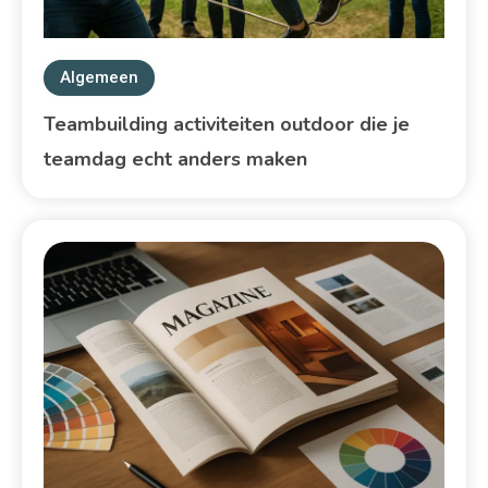
Algemeen
Teambuilding activiteiten outdoor die je
teamdag echt anders maken