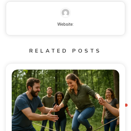
Website:
RELATED POSTS